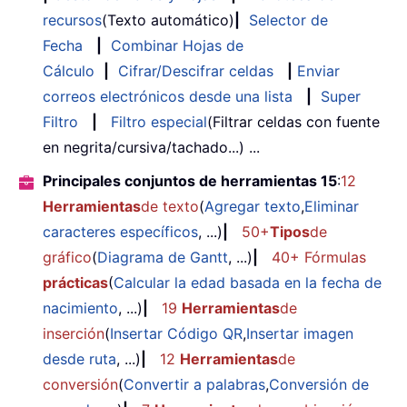
recursos
(Texto automático)
|
Selector de
Fecha
|
Combinar Hojas de
Cálculo
|
Cifrar/Descifrar celdas
|
Enviar
correos electrónicos desde una lista
|
Super
Filtro
|
Filtro especial
(Filtrar celdas con fuente
en negrita/cursiva/tachado...) ...
Principales conjuntos de herramientas 15
:
12
Herramientas
de texto
(
Agregar texto
,
Eliminar
caracteres específicos
, ...)
|
50+
Tipos
de
gráfico
(
Diagrama de Gantt
, ...)
|
40+ Fórmulas
prácticas
(
Calcular la edad basada en la fecha de
nacimiento
, ...)
|
19
Herramientas
de
inserción
(
Insertar Código QR
,
Insertar imagen
desde ruta
, ...)
|
12
Herramientas
de
conversión
(
Convertir a palabras
,
Conversión de