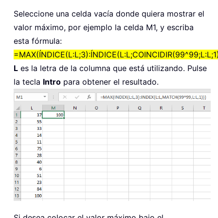
Seleccione una celda vacía donde quiera mostrar el
valor máximo, por ejemplo la celda M1, y escriba
esta fórmula:
=MAX(ÍNDICE(L:L;3):ÍNDICE(L:L;COINCIDIR(99^99;L:L;1)
L
es la letra de la columna que está utilizando. Pulse
la tecla
Intro
para obtener el resultado.
Si desea colocar el valor máximo bajo el