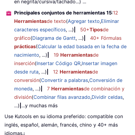
en negrita/cursiva/tachado...) ...
Principales conjuntos de herramientas 15
:
12
Herramientas
de texto
(
Agregar texto
,
Eliminar
caracteres específicos
, ...)
|
50+
Tipos
de
gráfico
(
Diagrama de Gantt
, ...)
|
40+ Fórmulas
prácticas
(
Calcular la edad basada en la fecha de
nacimiento
, ...)
|
19
Herramientas
de
inserción
(
Insertar Código QR
,
Insertar imagen
desde ruta
, ...)
|
12
Herramientas
de
conversión
(
Convertir a palabras
,
Conversión de
moneda
, ...)
|
7
Herramientas
de combinación y
división
(
Combinar filas avanzado
,
Dividir celdas
,
...)
|
...y muchas más
Use Kutools en su idioma preferido: compatible con
inglés, español, alemán, francés, chino y 40+ más
idiomas.¡