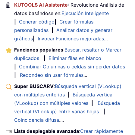
🤖
KUTOOLS AI Asistente
: Revolucione Análisis de
datos basándose en:
Ejecución Inteligente
|
Generar código
|
Crear fórmulas
personalizadas
|
Analizar datos y generar
gráficos
|
Invocar Funciones mejoradas
…
Funciones populares
:
Buscar, resaltar o Marcar
duplicados
|
Eliminar filas en blanco
|
Combinar Columnas o celdas sin perder datos
|
Redondeo sin usar fórmulas
...
Super BUSCARV
:
Búsqueda vertical (VLookup)
con múltiples criterios
|
Búsqueda vertical
(VLookup) con múltiples valores
|
Búsqueda
vertical (VLookup) entre varias hojas
|
Coincidencia difusa
....
Lista desplegable avanzada
:
Crear rápidamente