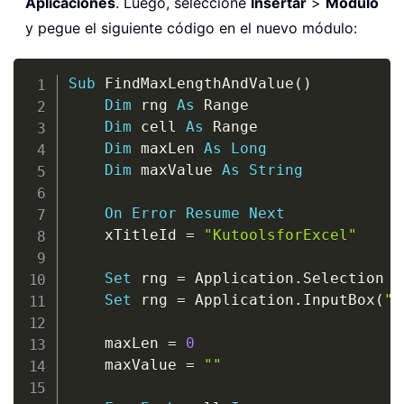
Aplicaciones
. Luego, seleccione
Insertar
>
Módulo
y pegue el siguiente código en el nuevo módulo:
Copy
Sub
 FindMaxLengthAndValue
(
)
Dim
 rng 
As
 Range

Dim
 cell 
As
 Range

Dim
 maxLen 
As
Long
Dim
 maxValue 
As
String
On
Error
Resume
Next
    xTitleId 
=
"KutoolsforExcel"
Set
 rng 
=
 Application
.
Selection

Set
 rng 
=
 Application
.
InputBox
(
"S
    maxLen 
=
0
    maxValue 
=
""