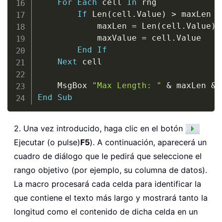
For
Each
 cell 
In
 rng

If
 Len
(
cell
.
Value
)
>
 maxLen 
T
            maxLen 
=
 Len
(
cell
.
Value
)
            maxValue 
=
 cell
.
Value

End
If
Next
 cell

    MsgBox 
"Max Length: "
&
 maxLen 
&
 
End
Sub
2. Una vez introducido, haga clic en el botón
Ejecutar (o pulse)
F5
). A continuación, aparecerá un
cuadro de diálogo que le pedirá que seleccione el
rango objetivo (por ejemplo, su columna de datos).
La macro procesará cada celda para identificar la
que contiene el texto más largo y mostrará tanto la
longitud como el contenido de dicha celda en un