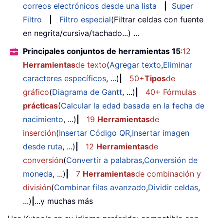
correos electrónicos desde una lista
|
Super
Filtro
|
Filtro especial
(Filtrar celdas con fuente
en negrita/cursiva/tachado...) ...
Principales conjuntos de herramientas 15
:
12
Herramientas
de texto
(
Agregar texto
,
Eliminar
caracteres específicos
, ...)
|
50+
Tipos
de
gráfico
(
Diagrama de Gantt
, ...)
|
40+ Fórmulas
prácticas
(
Calcular la edad basada en la fecha de
nacimiento
, ...)
|
19
Herramientas
de
inserción
(
Insertar Código QR
,
Insertar imagen
desde ruta
, ...)
|
12
Herramientas
de
conversión
(
Convertir a palabras
,
Conversión de
moneda
, ...)
|
7
Herramientas
de combinación y
división
(
Combinar filas avanzado
,
Dividir celdas
,
...)
|
...y muchas más