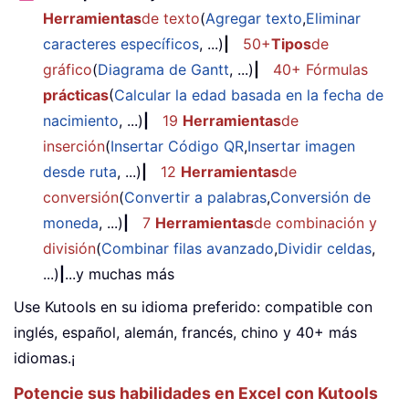
Herramientas
de texto
(
Agregar texto
,
Eliminar
caracteres específicos
, ...)
|
50+
Tipos
de
gráfico
(
Diagrama de Gantt
, ...)
|
40+ Fórmulas
prácticas
(
Calcular la edad basada en la fecha de
nacimiento
, ...)
|
19
Herramientas
de
inserción
(
Insertar Código QR
,
Insertar imagen
desde ruta
, ...)
|
12
Herramientas
de
conversión
(
Convertir a palabras
,
Conversión de
moneda
, ...)
|
7
Herramientas
de combinación y
división
(
Combinar filas avanzado
,
Dividir celdas
,
...)
|
...y muchas más
Use Kutools en su idioma preferido: compatible con
inglés, español, alemán, francés, chino y 40+ más
idiomas.¡
Potencie sus habilidades en Excel con Kutools