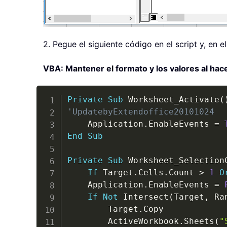
2. Pegue el siguiente código en el script y, en 
VBA: Mantener el formato y los valores al hace
Private
Sub
 Worksheet_Activate
(
'UpdatebyExtendoffice20101024
    Application
.
EnableEvents 
=
End
Sub
Private
Sub
 Worksheet_Selection
If
 Target
.
Cells
.
Count 
>
1
O
    Application
.
EnableEvents 
=
If
Not
 Intersect
(
Target
,
 Ra
        Target
.
Copy

        ActiveWorkbook
.
Sheets
(
"