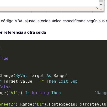
el código VBA, ajuste la celda única especificada según sus
r referencia a otra celda
)
True
Change
(
ByVal
 Target 
As
 Range
)
r
 Target
.
Value 
=
""
Then
Exit
Sub
False
nge
(
"A1"
)
)
Is
Nothing
Then
'Rang
Sheet2"
)
.
Range
(
"B1"
)
.
PasteSpecial xlPasteAllU