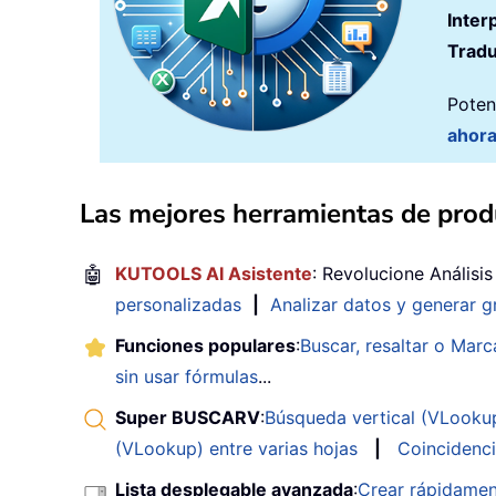
Inter
Tradu
Poten
ahor
Las mejores herramientas de produ
🤖
KUTOOLS AI Asistente
: Revolucione Análisi
personalizadas
|
Analizar datos y generar g
Funciones populares
:
Buscar, resaltar o Marc
sin usar fórmulas
...
Super BUSCARV
:
Búsqueda vertical (VLookup)
(VLookup) entre varias hojas
|
Coincidenci
Lista desplegable avanzada
:
Crear rápidamen