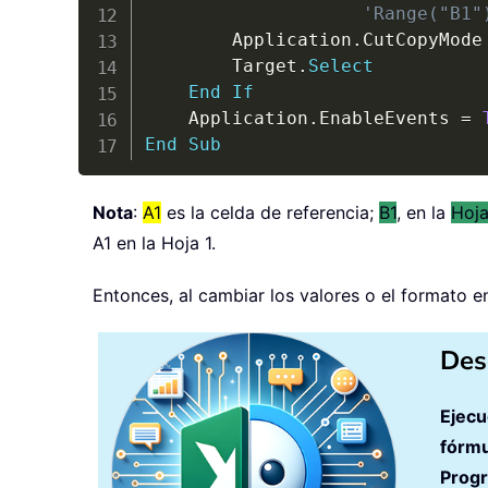
'Range("B1"
        Application
.
CutCopyMode
        Target
.
Select
End
If
    Application
.
EnableEvents 
=
End
Sub
Nota
:
A1
es la celda de referencia;
B1
, en la
Hoja
A1 en la Hoja 1.
Entonces, al cambiar los valores o el formato en 
Des
Ejecu
fórmu
Prog