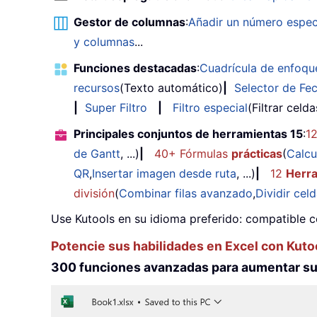
Gestor de columnas
:
Añadir un número espec
y columnas
...
Funciones destacadas
:
Cuadrícula de enfoqu
recursos
(Texto automático)
|
Selector de Fe
|
Super Filtro
|
Filtro especial
(Filtrar celd
Principales conjuntos de herramientas 15
:
1
de Gantt
, ...)
|
40+ Fórmulas
prácticas
(
Calcu
QR
,
Insertar imagen desde ruta
, ...)
|
12
Herr
división
(
Combinar filas avanzado
,
Dividir cel
Use Kutools en su idioma preferido: compatible c
Potencie sus habilidades en Excel con Kuto
300 funciones avanzadas para aumentar su 