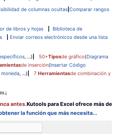
isibilidad de columnas ocultas
|
Comparar rangos
or de libros y hojas
|
Biblioteca de
s
|
Enviar correos electrónicos desde una lista
específicos
, ...)
|
50+
Tipos
de gráfico
(
Diagrama
amientas
de inserción
(
Insertar Código
e moneda
, ...)
|
7
Herramientas
de combinación y
s.¡
unca antes.
Kutools para Excel ofrece más de
 obtener la función que más necesita...