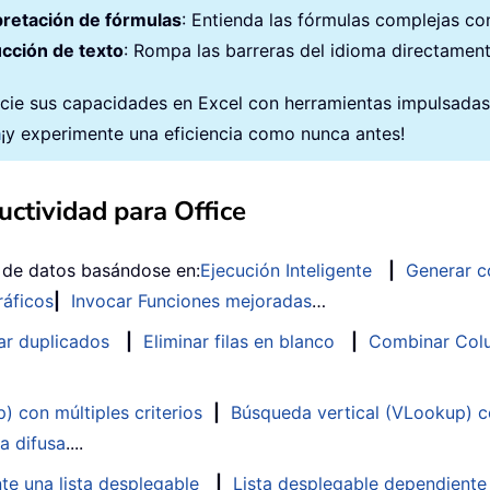
pretación de fórmulas
: Entienda las fórmulas complejas con
cción de texto
: Rompa las barreras del idioma directament
cie sus capacidades en Excel con herramientas impulsadas po
a
¡y experimente una eficiencia como nunca antes!
ctividad para Office
s de datos basándose en:
Ejecución Inteligente
|
Generar c
ráficos
|
Invocar Funciones mejoradas
…
ar duplicados
|
Eliminar filas en blanco
|
Combinar Colu
 con múltiples criterios
|
Búsqueda vertical (VLookup) co
a difusa
....
te una lista desplegable
|
Lista desplegable dependiente