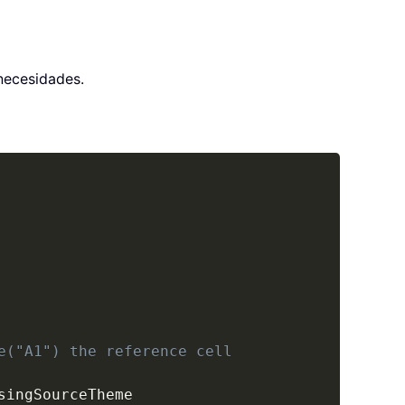
 necesidades.
Copy
e("A1") the reference cell
singSourceTheme
