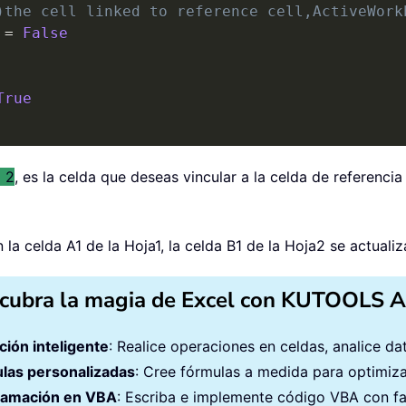
)the cell linked to reference cell,ActiveWork
 
=
False
True
 2
, es la celda que deseas vincular a la celda de referenci
la celda A1 de la Hoja1, la celda B1 de la Hoja2 se actualiza
cubra la magia de Excel con KUTOOLS A
ción inteligente
: Realice operaciones en celdas, analice d
las personalizadas
: Cree fórmulas a medida para optimizar
ramación en VBA
: Escriba e implemente código VBA con fa