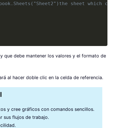
book.Sheets("Sheet2")the sheet which contains
a y que debe mantener los valores y el formato de
rá al hacer doble clic en la celda de referencia.
I
atos y cree gráficos con comandos sencillos.
 sus flujos de trabajo.
cilidad.