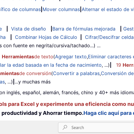
ífico de columnas
|
Mover columnas
|
Alternar el estado de v
e
|
Vista de diseño
|
Barra de fórmulas mejorada
|
Gest
cha
|
Combinar Hojas de Cálculo
|
Cifrar/Descifrar celda
as con fuente en negrita/cursiva/tachado...) ...
2
Herramientas
de texto
(
Agregar texto
,
Eliminar caracteres 
lar la edad basada en la fecha de nacimiento
, ...)
|
19
Herr
amientas
de conversión
(
Convertir a palabras
,
Conversión d
das
, ...)
|
...y muchas más
on inglés, español, alemán, francés, chino y 40+ más idioma
ols para Excel y experimente una eficiencia como n
productividad y Ahorrar tiempo.
Haga clic aquí para