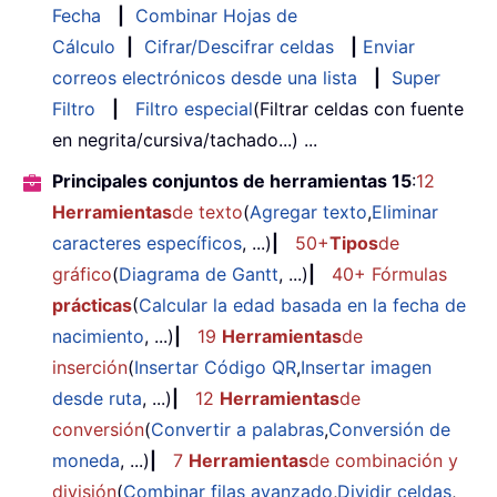
Fecha
|
Combinar Hojas de
Cálculo
|
Cifrar/Descifrar celdas
|
Enviar
correos electrónicos desde una lista
|
Super
Filtro
|
Filtro especial
(Filtrar celdas con fuente
en negrita/cursiva/tachado...) ...
Principales conjuntos de herramientas 15
:
12
Herramientas
de texto
(
Agregar texto
,
Eliminar
caracteres específicos
, ...)
|
50+
Tipos
de
gráfico
(
Diagrama de Gantt
, ...)
|
40+ Fórmulas
prácticas
(
Calcular la edad basada en la fecha de
nacimiento
, ...)
|
19
Herramientas
de
inserción
(
Insertar Código QR
,
Insertar imagen
desde ruta
, ...)
|
12
Herramientas
de
conversión
(
Convertir a palabras
,
Conversión de
moneda
, ...)
|
7
Herramientas
de combinación y
división
(
Combinar filas avanzado
,
Dividir celdas
,