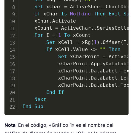
Set
 xChar 
=
 ActiveSheet
.
ChartObje
If
 xChar 
Is
Nothing
Then
Exit
Sub
    xChar
.
Activate

    xCount 
=
 ActiveChart
.
SeriesCollec
For
 I 
=
1
To
 xCount

Set
 xCell 
=
 xRg
(
1
)
.
Offset
(
I
,
If
 xCell
.
Value 
<
>
""
Then
Set
 xCharPoint 
=
 ActiveCh
            xCharPoint
.
ApplyDataLabels
            xCharPoint
.
DataLabel
.
Text
            xCharPoint
.
DataLabel
.
Left
            xCharPoint
.
DataLabel
.
Top 
End
If
Next
End
Sub
Nota
: En el código, «Gráfico 1» es el nombre del