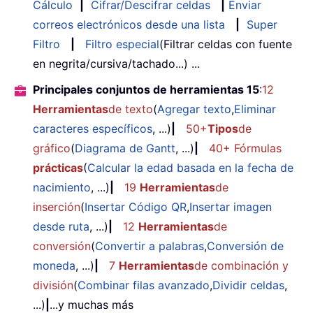
Cálculo
|
Cifrar/Descifrar celdas
|
Enviar
correos electrónicos desde una lista
|
Super
Filtro
|
Filtro especial
(Filtrar celdas con fuente
en negrita/cursiva/tachado...) ...
Principales conjuntos de herramientas 15
:
12
Herramientas
de texto
(
Agregar texto
,
Eliminar
caracteres específicos
, ...)
|
50+
Tipos
de
gráfico
(
Diagrama de Gantt
, ...)
|
40+ Fórmulas
prácticas
(
Calcular la edad basada en la fecha de
nacimiento
, ...)
|
19
Herramientas
de
inserción
(
Insertar Código QR
,
Insertar imagen
desde ruta
, ...)
|
12
Herramientas
de
conversión
(
Convertir a palabras
,
Conversión de
moneda
, ...)
|
7
Herramientas
de combinación y
división
(
Combinar filas avanzado
,
Dividir celdas
,
...)
|
...y muchas más