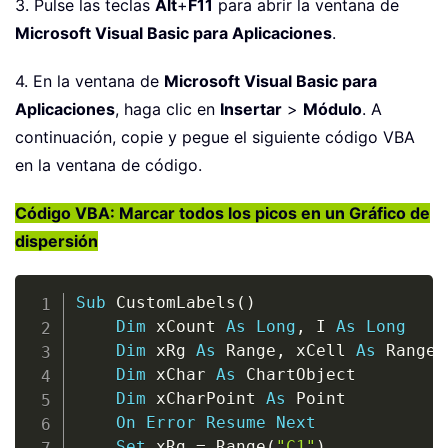
3. Pulse las teclas
Alt
+
F11
para abrir la ventana de
Microsoft Visual Basic para Aplicaciones
.
4. En la ventana de
Microsoft Visual Basic para
Aplicaciones
, haga clic en
Insertar
>
Módulo
. A
continuación, copie y pegue el siguiente código VBA
en la ventana de código.
Código VBA: Marcar todos los picos en un Gráfico de
dispersión
Copy
Sub
 CustomLabels
(
)
Dim
 xCount 
As
Long
,
 I 
As
Long
Dim
 xRg 
As
 Range
,
 xCell 
As
 Range

Dim
 xChar 
As
 ChartObject

Dim
 xCharPoint 
As
 Point

On
Error
Resume
Next
Set
 xRg 
=
 Range
(
"C1"
)