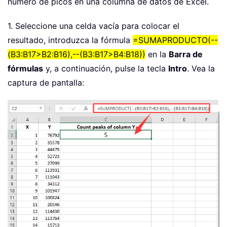
número de picos en una columna de datos de Excel.
1. Seleccione una celda vacía para colocar el
resultado, introduzca la fórmula
=SUMAPRODUCTO(--
(B3:B17>B2:B16),--(B3:B17>B4:B18))
en la
Barra de
fórmulas
y, a continuación, pulse la tecla
Intro
. Vea la
captura de pantalla: