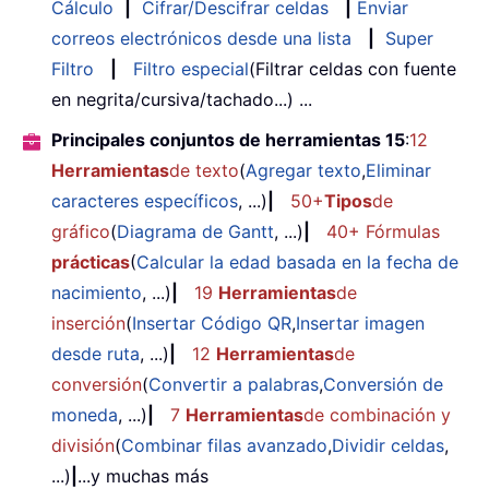
Cálculo
|
Cifrar/Descifrar celdas
|
Enviar
correos electrónicos desde una lista
|
Super
Filtro
|
Filtro especial
(Filtrar celdas con fuente
en negrita/cursiva/tachado...) ...
Principales conjuntos de herramientas 15
:
12
Herramientas
de texto
(
Agregar texto
,
Eliminar
caracteres específicos
, ...)
|
50+
Tipos
de
gráfico
(
Diagrama de Gantt
, ...)
|
40+ Fórmulas
prácticas
(
Calcular la edad basada en la fecha de
nacimiento
, ...)
|
19
Herramientas
de
inserción
(
Insertar Código QR
,
Insertar imagen
desde ruta
, ...)
|
12
Herramientas
de
conversión
(
Convertir a palabras
,
Conversión de
moneda
, ...)
|
7
Herramientas
de combinación y
división
(
Combinar filas avanzado
,
Dividir celdas
,
...)
|
...y muchas más