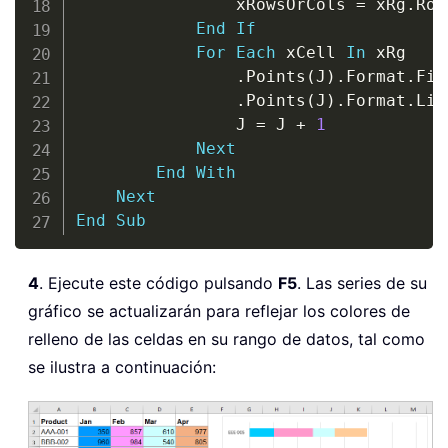
                xRowsOrCols 
=
 xRg
.
Row
End
If
For
Each
 xCell 
In
 xRg

.
Points
(
J
)
.
Format
.
Fil
.
Points
(
J
)
.
Format
.
Lin
                J 
=
 J 
+
1
Next
End
With
Next
End
Sub
4
. Ejecute este código pulsando
F5
. Las series de su
gráfico se actualizarán para reflejar los colores de
relleno de las celdas en su rango de datos, tal como
se ilustra a continuación: