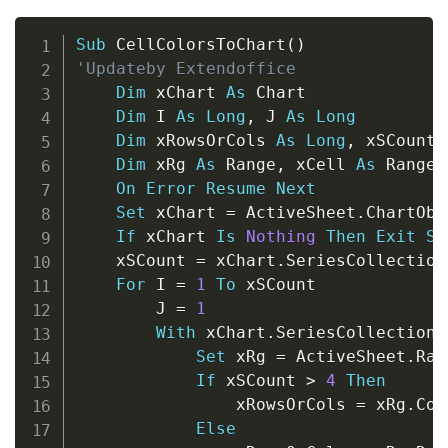
Copy
Sub
 CellColorsToChart
(
)
'Updateby Extendoffice
Dim
 xChart 
As
 Chart

Dim
 I 
As
Long
,
 J 
As
Long
Dim
 xRowsOrCols 
As
Long
,
 xSCount 
Dim
 xRg 
As
 Range
,
 xCell 
As
 Range

On
Error
Resume
Next
Set
 xChart 
=
 ActiveSheet
.
ChartObj
If
 xChart 
Is
Nothing
Then
Exit
Su
    xSCount 
=
 xChart
.
SeriesCollection
For
 I 
=
1
To
 xSCount

        J 
=
1
With
 xChart
.
SeriesCollection
(
Set
 xRg 
=
 ActiveSheet
.
Ran
If
 xSCount 
>
4
Then
                xRowsOrCols 
=
 xRg
.
Col
Else