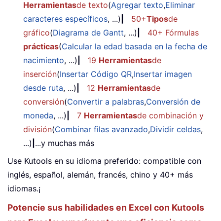
Herramientas
de texto
(
Agregar texto
,
Eliminar
caracteres específicos
, ...)
|
50+
Tipos
de
gráfico
(
Diagrama de Gantt
, ...)
|
40+ Fórmulas
prácticas
(
Calcular la edad basada en la fecha de
nacimiento
, ...)
|
19
Herramientas
de
inserción
(
Insertar Código QR
,
Insertar imagen
desde ruta
, ...)
|
12
Herramientas
de
conversión
(
Convertir a palabras
,
Conversión de
moneda
, ...)
|
7
Herramientas
de combinación y
división
(
Combinar filas avanzado
,
Dividir celdas
,
...)
|
...y muchas más
Use Kutools en su idioma preferido: compatible con
inglés, español, alemán, francés, chino y 40+ más
idiomas.¡
Potencie sus habilidades en Excel con Kutools