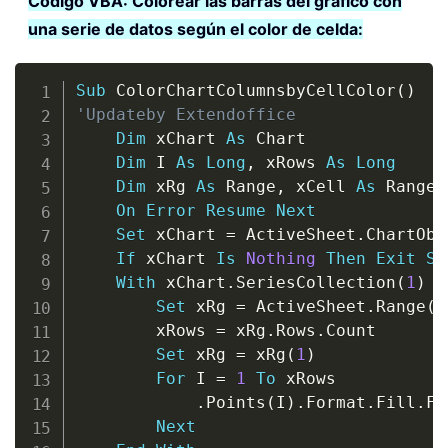
Código VBA: Colorear las barras del gráfico con
una serie de datos según el color de celda:
Copy
Sub
 ColorChartColumnsbyCellColor
(
)
'Updateby Extendoffice
Dim
 xChart 
As
 Chart

Dim
 I 
As
Long
,
 xRows 
As
Long
Dim
 xRg 
As
 Range
,
 xCell 
As
 Range

On
Error
Resume
Next
Set
 xChart 
=
 ActiveSheet
.
ChartObj
If
 xChart 
Is
Nothing
Then
Exit
Su
With
 xChart
.
SeriesCollection
(
1
)
Set
 xRg 
=
 ActiveSheet
.
Range
(
S
        xRows 
=
 xRg
.
Rows
.
Count

Set
 xRg 
=
 xRg
(
1
)
For
 I 
=
1
To
 xRows

.
Points
(
I
)
.
Format
.
Fill
.
Fo
Next