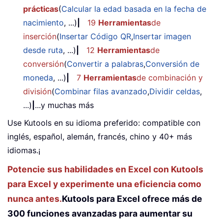
prácticas
(
Calcular la edad basada en la fecha de
nacimiento
, ...)
|
19
Herramientas
de
inserción
(
Insertar Código QR
,
Insertar imagen
desde ruta
, ...)
|
12
Herramientas
de
conversión
(
Convertir a palabras
,
Conversión de
moneda
, ...)
|
7
Herramientas
de combinación y
división
(
Combinar filas avanzado
,
Dividir celdas
,
...)
|
...y muchas más
Use Kutools en su idioma preferido: compatible con
inglés, español, alemán, francés, chino y 40+ más
idiomas.¡
Potencie sus habilidades en Excel con Kutools
para Excel y experimente una eficiencia como
nunca antes.
Kutools para Excel ofrece más de
300 funciones avanzadas para aumentar su