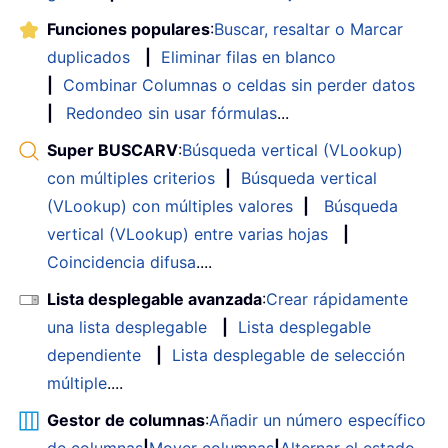
Funciones populares
:
Buscar, resaltar o Marcar
duplicados
|
Eliminar filas en blanco
|
Combinar Columnas o celdas sin perder datos
|
Redondeo sin usar fórmulas
...
Super BUSCARV
:
Búsqueda vertical (VLookup)
con múltiples criterios
|
Búsqueda vertical
(VLookup) con múltiples valores
|
Búsqueda
vertical (VLookup) entre varias hojas
|
Coincidencia difusa
....
Lista desplegable avanzada
:
Crear rápidamente
una lista desplegable
|
Lista desplegable
dependiente
|
Lista desplegable de selección
múltiple
....
Gestor de columnas
:
Añadir un número específico
de columnas
|
Mover columnas
|
Alternar el estado