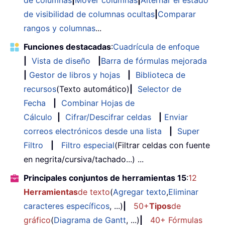
de visibilidad de columnas ocultas
|
Comparar
rangos y columnas
...
Funciones destacadas
:
Cuadrícula de enfoque
|
Vista de diseño
|
Barra de fórmulas mejorada
|
Gestor de libros y hojas
|
Biblioteca de
recursos
(Texto automático)
|
Selector de
Fecha
|
Combinar Hojas de
Cálculo
|
Cifrar/Descifrar celdas
|
Enviar
correos electrónicos desde una lista
|
Super
Filtro
|
Filtro especial
(Filtrar celdas con fuente
en negrita/cursiva/tachado...) ...
Principales conjuntos de herramientas 15
:
12
Herramientas
de texto
(
Agregar texto
,
Eliminar
caracteres específicos
, ...)
|
50+
Tipos
de
gráfico
(
Diagrama de Gantt
, ...)
|
40+ Fórmulas