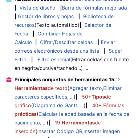
|
Vista de diseño
|
Barra de fórmulas mejorada
|
Gestor de libros y hojas
|
Biblioteca de
recursos
(Texto automático)
|
Selector de
Fecha
|
Combinar Hojas de
Cálculo
|
Cifrar/Descifrar celdas
|
Enviar
correos electrónicos desde una lista
|
Super
Filtro
|
Filtro especial
(Filtrar celdas con fuente
en negrita/cursiva/tachado...) ...
Principales conjuntos de herramientas 15
:
12
Herramientas
de texto
(
Agregar texto
,
Eliminar
caracteres específicos
, ...)
|
50+
Tipos
de
gráfico
(
Diagrama de Gantt
, ...)
|
40+ Fórmulas
prácticas
(
Calcular la edad basada en la fecha de
nacimiento
, ...)
|
19
Herramientas
de
inserción
(
Insertar Código QR
,
Insertar imagen