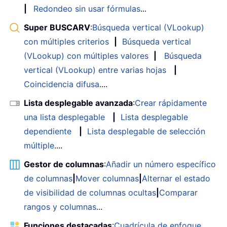
|
Redondeo sin usar fórmulas
...
Super BUSCARV
:
Búsqueda vertical (VLookup)
con múltiples criterios
|
Búsqueda vertical
(VLookup) con múltiples valores
|
Búsqueda
vertical (VLookup) entre varias hojas
|
Coincidencia difusa
....
Lista desplegable avanzada
:
Crear rápidamente
una lista desplegable
|
Lista desplegable
dependiente
|
Lista desplegable de selección
múltiple
....
Gestor de columnas
:
Añadir un número específico
de columnas
|
Mover columnas
|
Alternar el estado
de visibilidad de columnas ocultas
|
Comparar
rangos y columnas
...
Funciones destacadas
:
Cuadrícula de enfoque