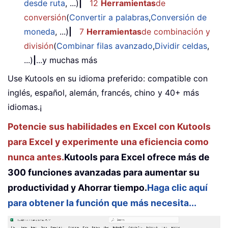
desde ruta
, ...)
|
12
Herramientas
de
conversión
(
Convertir a palabras
,
Conversión de
moneda
, ...)
|
7
Herramientas
de combinación y
división
(
Combinar filas avanzado
,
Dividir celdas
,
...)
|
...y muchas más
Use Kutools en su idioma preferido: compatible con
inglés, español, alemán, francés, chino y 40+ más
idiomas.¡
Potencie sus habilidades en Excel con Kutools
para Excel y experimente una eficiencia como
nunca antes.
Kutools para Excel ofrece más de
300 funciones avanzadas para aumentar su
productividad y Ahorrar tiempo.
Haga clic aquí
para obtener la función que más necesita...