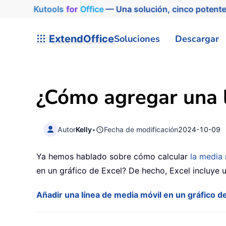
Kutools
for
Office
— Una solución, cinco potente
ExtendOffice
Soluciones
Descargar
¿Cómo agregar una l
Autor
Kelly
•
Fecha de modificación
2024-10-09
Ya hemos hablado sobre cómo calcular
la media 
en un gráfico de Excel? De hecho, Excel incluye 
Añadir una línea de media móvil en un gráfico d