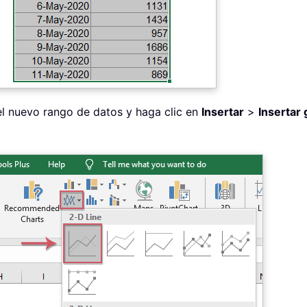
 el nuevo rango de datos y haga clic en
Insertar
>
Insertar 