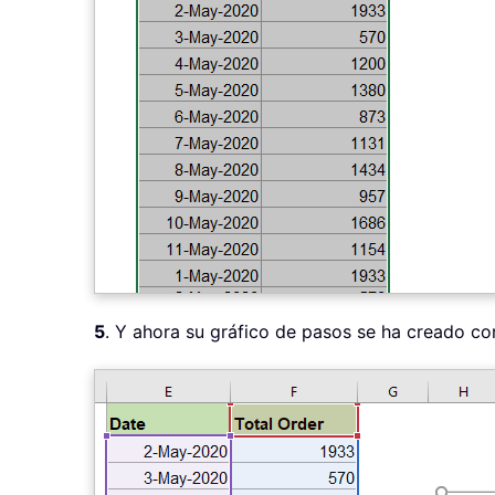
5
. Y ahora su gráfico de pasos se ha creado co