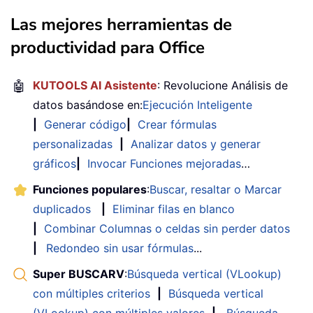
Las mejores herramientas de
productividad para Office
🤖
KUTOOLS AI Asistente
: Revolucione Análisis de
datos basándose en:
Ejecución Inteligente
|
Generar código
|
Crear fórmulas
personalizadas
|
Analizar datos y generar
gráficos
|
Invocar Funciones mejoradas
…
Funciones populares
:
Buscar, resaltar o Marcar
duplicados
|
Eliminar filas en blanco
|
Combinar Columnas o celdas sin perder datos
|
Redondeo sin usar fórmulas
...
Super BUSCARV
:
Búsqueda vertical (VLookup)
con múltiples criterios
|
Búsqueda vertical
(VLookup) con múltiples valores
|
Búsqueda