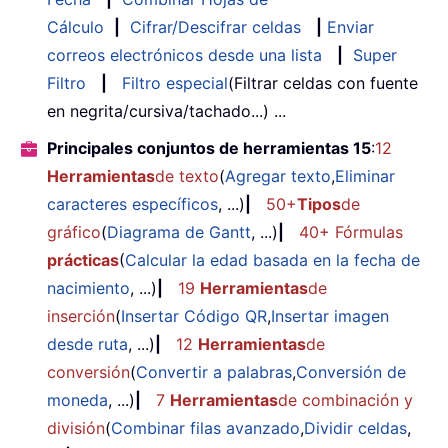
Cálculo
|
Cifrar/Descifrar celdas
|
Enviar
correos electrónicos desde una lista
|
Super
Filtro
|
Filtro especial
(Filtrar celdas con fuente
en negrita/cursiva/tachado...) ...
Principales conjuntos de herramientas 15
:
12
Herramientas
de texto
(
Agregar texto
,
Eliminar
caracteres específicos
, ...)
|
50+
Tipos
de
gráfico
(
Diagrama de Gantt
, ...)
|
40+ Fórmulas
prácticas
(
Calcular la edad basada en la fecha de
nacimiento
, ...)
|
19
Herramientas
de
inserción
(
Insertar Código QR
,
Insertar imagen
desde ruta
, ...)
|
12
Herramientas
de
conversión
(
Convertir a palabras
,
Conversión de
moneda
, ...)
|
7
Herramientas
de combinación y
división
(
Combinar filas avanzado
,
Dividir celdas
,