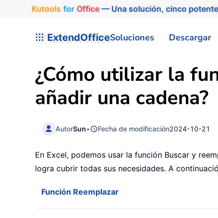
Kutools
for
Office
— Una solución, cinco potente
ExtendOffice
Soluciones
Descargar
¿Cómo utilizar la fu
añadir una cadena?
Autor
Sun
•
Fecha de modificación
2024-10-21
En Excel, podemos usar la función Buscar y reemp
logra cubrir todas sus necesidades. A continuació
Función Reemplazar