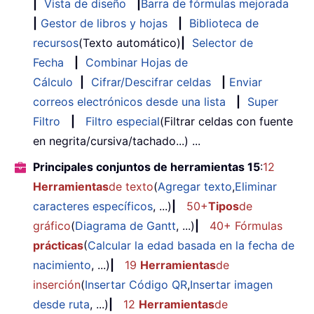
|
Vista de diseño
|
Barra de fórmulas mejorada
|
Gestor de libros y hojas
|
Biblioteca de
recursos
(Texto automático)
|
Selector de
Fecha
|
Combinar Hojas de
Cálculo
|
Cifrar/Descifrar celdas
|
Enviar
correos electrónicos desde una lista
|
Super
Filtro
|
Filtro especial
(Filtrar celdas con fuente
en negrita/cursiva/tachado...) ...
Principales conjuntos de herramientas 15
:
12
Herramientas
de texto
(
Agregar texto
,
Eliminar
caracteres específicos
, ...)
|
50+
Tipos
de
gráfico
(
Diagrama de Gantt
, ...)
|
40+ Fórmulas
prácticas
(
Calcular la edad basada en la fecha de
nacimiento
, ...)
|
19
Herramientas
de
inserción
(
Insertar Código QR
,
Insertar imagen
desde ruta
, ...)
|
12
Herramientas
de