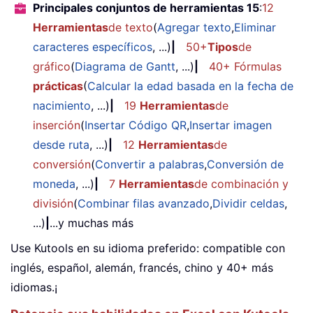
Principales conjuntos de herramientas 15
:
12
Herramientas
de texto
(
Agregar texto
,
Eliminar
caracteres específicos
, ...)
|
50+
Tipos
de
gráfico
(
Diagrama de Gantt
, ...)
|
40+ Fórmulas
prácticas
(
Calcular la edad basada en la fecha de
nacimiento
, ...)
|
19
Herramientas
de
inserción
(
Insertar Código QR
,
Insertar imagen
desde ruta
, ...)
|
12
Herramientas
de
conversión
(
Convertir a palabras
,
Conversión de
moneda
, ...)
|
7
Herramientas
de combinación y
división
(
Combinar filas avanzado
,
Dividir celdas
,
...)
|
...y muchas más
Use Kutools en su idioma preferido: compatible con
inglés, español, alemán, francés, chino y 40+ más
idiomas.¡