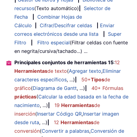
recursos
(Texto automático)
|
Selector de
Fecha
|
Combinar Hojas de
Cálculo
|
Cifrar/Descifrar celdas
|
Enviar
correos electrónicos desde una lista
|
Super
Filtro
|
Filtro especial
(Filtrar celdas con fuente
en negrita/cursiva/tachado...) ...
Principales conjuntos de herramientas 15
:
12
Herramientas
de texto
(
Agregar texto
,
Eliminar
caracteres específicos
, ...)
|
50+
Tipos
de
gráfico
(
Diagrama de Gantt
, ...)
|
40+ Fórmulas
prácticas
(
Calcular la edad basada en la fecha de
nacimiento
, ...)
|
19
Herramientas
de
inserción
(
Insertar Código QR
,
Insertar imagen
desde ruta
, ...)
|
12
Herramientas
de
conversión
(
Convertir a palabras
,
Conversión de