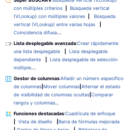
Super BUSCARV
:
Búsqueda vertical (VLookup)
con múltiples criterios
|
Búsqueda vertical
(VLookup) con múltiples valores
|
Búsqueda
vertical (VLookup) entre varias hojas
|
Coincidencia difusa
....
Lista desplegable avanzada
:
Crear rápidamente
una lista desplegable
|
Lista desplegable
dependiente
|
Lista desplegable de selección
múltiple
....
Gestor de columnas
:
Añadir un número específico
de columnas
|
Mover columnas
|
Alternar el estado
de visibilidad de columnas ocultas
|
Comparar
rangos y columnas
...
Funciones destacadas
:
Cuadrícula de enfoque
|
Vista de diseño
|
Barra de fórmulas mejorada
|
Gestor de libros y hojas
|
Biblioteca de