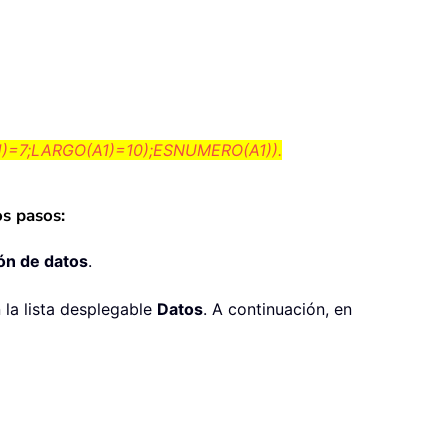
)=7;LARGO(A1)=10);ESNUMERO(A1)).
os pasos:
ón de datos
.
 la lista desplegable
Datos
. A continuación, en