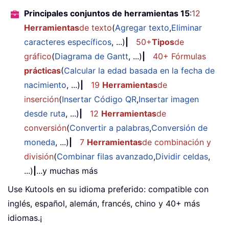
Principales conjuntos de herramientas 15
:
12
Herramientas
de texto
(
Agregar texto
,
Eliminar
caracteres específicos
, ...)
|
50+
Tipos
de
gráfico
(
Diagrama de Gantt
, ...)
|
40+ Fórmulas
prácticas
(
Calcular la edad basada en la fecha de
nacimiento
, ...)
|
19
Herramientas
de
inserción
(
Insertar Código QR
,
Insertar imagen
desde ruta
, ...)
|
12
Herramientas
de
conversión
(
Convertir a palabras
,
Conversión de
moneda
, ...)
|
7
Herramientas
de combinación y
división
(
Combinar filas avanzado
,
Dividir celdas
,
...)
|
...y muchas más
Use Kutools en su idioma preferido: compatible con
inglés, español, alemán, francés, chino y 40+ más
idiomas.¡