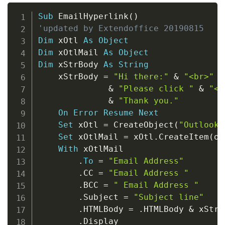
Copy
Sub
 EmailHyperlink
(
)
'updated by Extendoffice 20190815
Dim
 xOtl 
As
Object
Dim
 xOtlMail 
As
Object
Dim
 xStrBody 
As
String
    xStrBody 
=
"Hi there:"
&
"<br>"
_
&
"Please click "
&
"<a
&
"Thank you."
On
Error
Resume
Next
Set
 xOtl 
=
 CreateObject
(
"Outlook.
Set
 xOtlMail 
=
 xOtl
.
CreateItem
(
ol
With
 xOtlMail

.
To
=
"Email Address"
.
CC 
=
"Email Address "
.
BCC 
=
" Email Address "
.
Subject 
=
"Subject line"
.
HTMLBody 
=
.
HTMLBody 
&
 xStrB
.
Display
