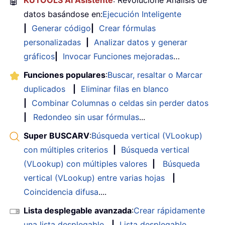
🤖
KUTOOLS AI Asistente
: Revolucione Análisis de
datos basándose en:
Ejecución Inteligente
|
Generar código
|
Crear fórmulas
personalizadas
|
Analizar datos y generar
gráficos
|
Invocar Funciones mejoradas
…
Funciones populares
:
Buscar, resaltar o Marcar
duplicados
|
Eliminar filas en blanco
|
Combinar Columnas o celdas sin perder datos
|
Redondeo sin usar fórmulas
...
Super BUSCARV
:
Búsqueda vertical (VLookup)
con múltiples criterios
|
Búsqueda vertical
(VLookup) con múltiples valores
|
Búsqueda
vertical (VLookup) entre varias hojas
|
Coincidencia difusa
....
Lista desplegable avanzada
:
Crear rápidamente
una lista desplegable
|
Lista desplegable