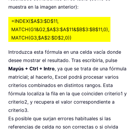
muestra en la imagen anterior):
=INDEX($A$3:$D$11,
MATCH(G1&G2,$A$3:$A$11&$B$3:$B$11,0),
MATCH(G3,$A$2:$D$2,0))
Introduzca esta fórmula en una celda vacía donde
desee mostrar el resultado. Tras escribirla, pulse
Mayús + Ctrl + Intro
, ya que se trata de una fórmula
matricial; al hacerlo, Excel podrá procesar varios
criterios combinados en distintos rangos. Esta
fórmula localiza la fila en la que coinciden criterio1 y
criterio2, y recupera el valor correspondiente a
criterio3.
Es posible que surjan errores habituales si las
referencias de celda no son correctas o si olvida