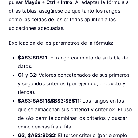
pulsar
Mayús + Ctrl + Intro
. Al adaptar la fórmula a
otras tablas, asegúrese de que tanto los rangos
como las celdas de los criterios apunten a las
ubicaciones adecuadas.
Explicación de los parámetros de la fórmula:
$A$3:$D$11
: El rango completo de su tabla de
datos.
G1 y G2
: Valores concatenados de sus primeros
y segundos criterios (por ejemplo, producto y
tienda).
$A$3:$A$11&$B$3:$B$11
: Los rangos en los
que se almacenan sus criterio1 y criterio2. El uso
de «&» permite combinar los criterios y buscar
coincidencias fila a fila.
G3
,
$A$2:$D$2
: El tercer criterio (por ejemplo,