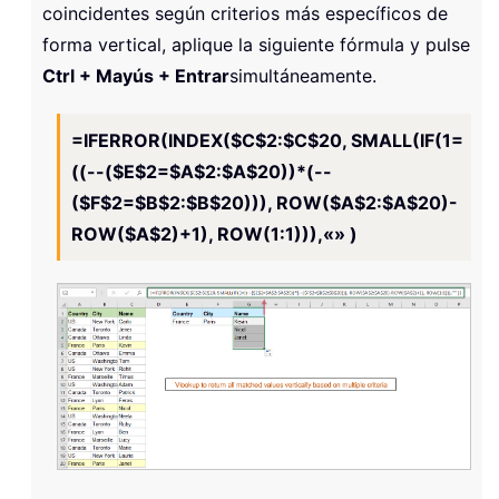
coincidentes según criterios más específicos de
forma vertical, aplique la siguiente fórmula y pulse
Ctrl + Mayús + Entrar
simultáneamente.
=IFERROR(INDEX($C$2:$C$20, SMALL(IF(1=
((--($E$2=$A$2:$A$20))*(--
($F$2=$B$2:$B$20))), ROW($A$2:$A$20)-
ROW($A$2)+1), ROW(1:1))),«» )