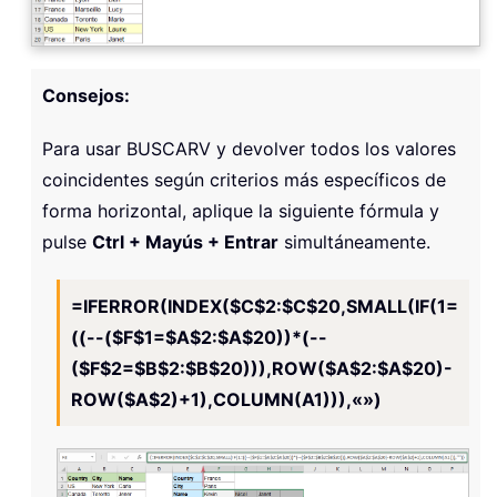
Consejos:
Para usar BUSCARV y devolver todos los valores
coincidentes según criterios más específicos de
forma horizontal, aplique la siguiente fórmula y
pulse
Ctrl + Mayús + Entrar
simultáneamente.
=IFERROR(INDEX($C$2:$C$20,SMALL(IF(1=
((--($F$1=$A$2:$A$20))*(--
($F$2=$B$2:$B$20))),ROW($A$2:$A$20)-
ROW($A$2)+1),COLUMN(A1))),«»)