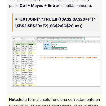
pulse
Ctrl + Mayús + Entrar
simultáneamente.
=TEXTJOIN(", ",TRUE,IF(($A$2:$A$20=F1)*
($B$2:$B$20=F2),$C$2:$C$20,«»))
Nota:
Esta fórmula solo funciona correctamente en