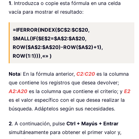
1
. Introduzca o copie esta fórmula en una celda
vacía para mostrar el resultado:
=IFERROR(INDEX($C$2:$C$20,
SMALL(IF($E$2=$A$2:$A$20,
ROW($A$2:$A$20)-ROW($A$2)+1),
ROW(1:1))),«» )
Nota
: En la fórmula anterior,
C
2:C20
es la columna
que contiene los registros que desea devolver;
A2:A20
es la columna que contiene el criterio; y
E2
es el valor específico con el que desea realizar la
búsqueda. Adáptelos según sus necesidades.
2
. A continuación, pulse
Ctrl + Mayús + Entrar
simultáneamente para obtener el primer valor y,