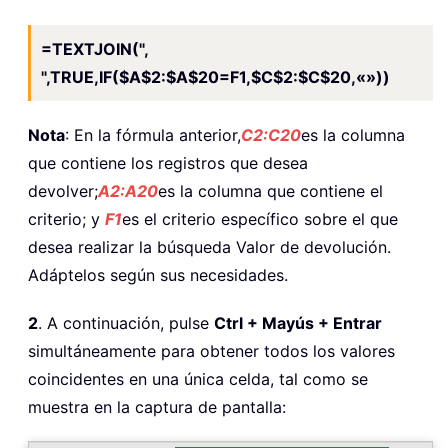
=TEXTJOIN(",
",TRUE,IF($A$2:$A$20=F1,$C$2:$C$20,«»))
Nota
: En la fórmula anterior,
C2:C20
es la columna
que contiene los registros que desea
devolver;
A2:A20
es la columna que contiene el
criterio; y
F1
es el criterio específico sobre el que
desea realizar la búsqueda Valor de devolución.
Adáptelos según sus necesidades.
2
. A continuación, pulse
Ctrl + Mayús + Entrar
simultáneamente para obtener todos los valores
coincidentes en una única celda, tal como se
muestra en la captura de pantalla: