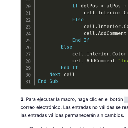
If
 dotPos 
>
 atPos 
+
                cell
.
Interior
.
C
Else
                cell
.
Interior
.
C
                cell
.
AddComment
End
If
Else
            cell
.
Interior
.
Color
            cell
.
AddComment 
"In
End
If
Next
End
Sub
2
. Para ejecutar la macro, haga clic en el botón
correo electrónico. Las entradas no válidas se re
las entradas válidas permanecerán sin cambios.