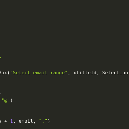
"
Box
(
"Select email range"
,
 xTitleId
,
 Selection
)
"@"
)
s 
+
1
,
 email
,
"."
)