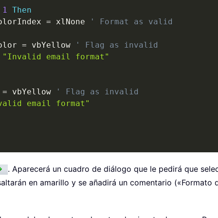
1
Then
olorIndex 
=
 xlNone 
' Format as valid
olor 
=
 vbYellow 
' Flag as invalid
 
"Invalid email format"
 
=
 vbYellow 
' Flag as invalid
valid email format"
. Aparecerá un cuadro de diálogo que le pedirá que sele
saltarán en amarillo y se añadirá un comentario («Formato 