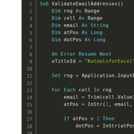
Sub
 ValidateEmailAddresses
(
)
Dim
 rng 
As
 Range

Dim
 cell 
As
 Range

Dim
 email 
As
String
Dim
 atPos 
As
Long
Dim
 dotPos 
As
Long
On
Error
Resume
Next
    xTitleId 
=
"KutoolsforExcel
Set
 rng 
=
 Application
.
Input
For
Each
 cell 
In
 rng

        email 
=
 Trim
(
cell
.
Value
        atPos 
=
 InStr
(
1
,
 email
,
If
 atPos 
>
1
Then
            dotPos 
=
 InStr
(
atPo