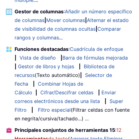
Gestor de columnas
:
Añadir un número específico
de columnas
|
Mover columnas
|
Alternar el estado
de visibilidad de columnas ocultas
|
Comparar
rangos y columnas
...
Funciones destacadas
:
Cuadrícula de enfoque
|
Vista de diseño
|
Barra de fórmulas mejorada
|
Gestor de libros y hojas
|
Biblioteca de
recursos
(Texto automático)
|
Selector de
Fecha
|
Combinar Hojas de
Cálculo
|
Cifrar/Descifrar celdas
|
Enviar
correos electrónicos desde una lista
|
Super
Filtro
|
Filtro especial
(Filtrar celdas con fuente
en negrita/cursiva/tachado...) ...
Principales conjuntos de herramientas 15
:
12
Herramientas
de texto
(
Agregar texto
,
Eliminar