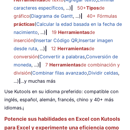
caracteres específicos
, ...)
|
50+
Tipos
de
gráfico
(
Diagrama de Gantt
, ...)
|
40+ Fórmulas
prácticas
(
Calcular la edad basada en la fecha de
nacimiento
, ...)
|
19
Herramientas
de
inserción
(
Insertar Código QR
,
Insertar imagen
desde ruta
, ...)
|
12
Herramientas
de
conversión
(
Convertir a palabras
,
Conversión de
moneda
, ...)
|
7
Herramientas
de combinación y
división
(
Combinar filas avanzado
,
Dividir celdas
,
...)
|
...y muchas más
Use Kutools en su idioma preferido: compatible con
inglés, español, alemán, francés, chino y 40+ más
idiomas.¡
Potencie sus habilidades en Excel con Kutools
para Excel y experimente una eficiencia como