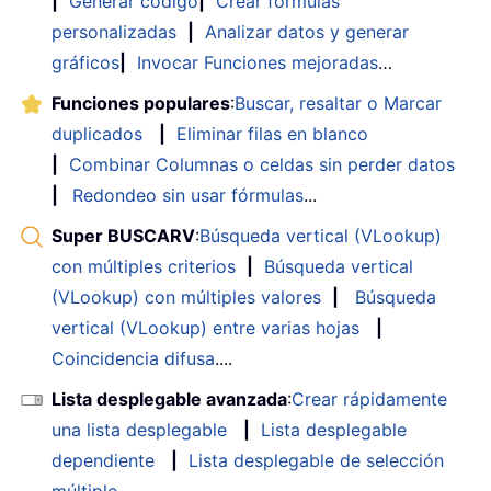
|
Generar código
|
Crear fórmulas
personalizadas
|
Analizar datos y generar
gráficos
|
Invocar Funciones mejoradas
…
Funciones populares
:
Buscar, resaltar o Marcar
duplicados
|
Eliminar filas en blanco
|
Combinar Columnas o celdas sin perder datos
|
Redondeo sin usar fórmulas
...
Super BUSCARV
:
Búsqueda vertical (VLookup)
con múltiples criterios
|
Búsqueda vertical
(VLookup) con múltiples valores
|
Búsqueda
vertical (VLookup) entre varias hojas
|
Coincidencia difusa
....
Lista desplegable avanzada
:
Crear rápidamente
una lista desplegable
|
Lista desplegable
dependiente
|
Lista desplegable de selección
múltiple
....