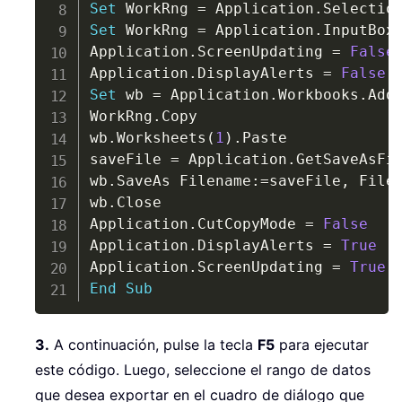
Set
 WorkRng 
=
 Application
.
Set
 WorkRng 
=
 Application
.
InputBox
Application
.
ScreenUpdating 
=
False
Application
.
DisplayAlerts 
=
False
Set
 wb 
=
 Application
.
Workbooks
.
Add

WorkRng
.
Copy

wb
.
Worksheets
(
1
)
.
Paste

saveFile 
=
 Application
.
GetSaveAsFi
wb
.
SaveAs Filename
:
=
saveFile
,
 File
wb
.
Close

Application
.
CutCopyMode 
=
False
Application
.
DisplayAlerts 
=
True
Application
.
ScreenUpdating 
=
True
End
Sub
3.
A continuación, pulse la tecla
F5
para ejecutar
este código. Luego, seleccione el rango de datos
que desea exportar en el cuadro de diálogo que