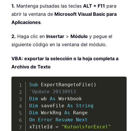
1.
Mantenga pulsadas las teclas
ALT + F11
para
abrir la ventana de
Microsoft Visual Basic para
Aplicaciones
.
2.
Haga clic en
Insertar
>
Módulo
y pegue el
siguiente código en la ventana del módulo.
VBA: exportar la selección o la hoja completa a
Archivo de Texto
Copy
Sub
 ExportRangetoFile
(
)
'Update 20130913
Dim
 wb 
As
Dim
 saveFile 
As
String
Dim
 WorkRng 
As
On
Error
Resume
Next
xTitleId 
=
"KutoolsforExcel"