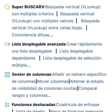
Super BUSCARV
:
Búsqueda vertical (VLookup)
con múltiples criterios
|
Búsqueda vertical
(VLookup) con múltiples valores
|
Búsqueda
vertical (VLookup) entre varias hojas
|
Coincidencia difusa
....
Lista desplegable avanzada
:
Crear rápidamente
una lista desplegable
|
Lista desplegable
dependiente
|
Lista desplegable de selección
múltiple
....
Gestor de columnas
:
Añadir un número específico
de columnas
|
Mover columnas
|
Alternar el estado
de visibilidad de columnas ocultas
|
Comparar
rangos y columnas
...
Funciones destacadas
:
Cuadrícula de enfoque
|
Vista de diseño
|
Barra de fórmulas mejorada