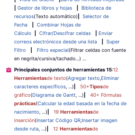
|
Gestor de libros y hojas
|
Biblioteca de
recursos
(Texto automático)
|
Selector de
Fecha
|
Combinar Hojas de
Cálculo
|
Cifrar/Descifrar celdas
|
Enviar
correos electrónicos desde una lista
|
Super
Filtro
|
Filtro especial
(Filtrar celdas con fuente
en negrita/cursiva/tachado...) ...
Principales conjuntos de herramientas 15
:
12
Herramientas
de texto
(
Agregar texto
,
Eliminar
caracteres específicos
, ...)
|
50+
Tipos
de
gráfico
(
Diagrama de Gantt
, ...)
|
40+ Fórmulas
prácticas
(
Calcular la edad basada en la fecha de
nacimiento
, ...)
|
19
Herramientas
de
inserción
(
Insertar Código QR
,
Insertar imagen
desde ruta
, ...)
|
12
Herramientas
de