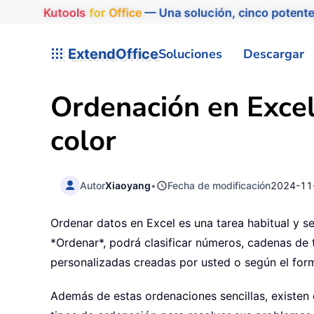
Kutools
for
Office
— Una solución, cinco potente
ExtendOffice
Soluciones
Descargar
Ordenación en Excel
color
Autor
Xiaoyang
•
Fecha de modificación
2024-11
Ordenar datos en Excel es una tarea habitual y sen
*Ordenar*, podrá clasificar números, cadenas de 
personalizadas creadas por usted o según el form
Además de estas ordenaciones sencillas, existen o