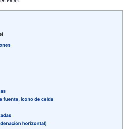
en Excel.
el
iones
has
e fuente, icono de celda
zadas
rdenación horizontal)