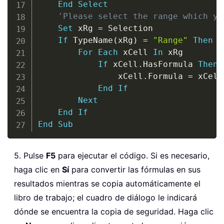
End
Select
'Please select the range which yo
Set
 xRg 
=
 Selection

If
 TypeName
(
xRg
)
=
"Range"
Then
For
Each
 xCell 
In
 xRg

If
 xCell
.
HasFormula 
Then
                xCell
.
Formula 
=
 xCell
End
If
Next
End
If
End
Sub
5. Pulse
F5
para ejecutar el código. Si es necesario,
haga clic en
Sí
para convertir las fórmulas en sus
resultados mientras se copia automáticamente el
libro de trabajo; el cuadro de diálogo le indicará
dónde se encuentra la copia de seguridad. Haga clic