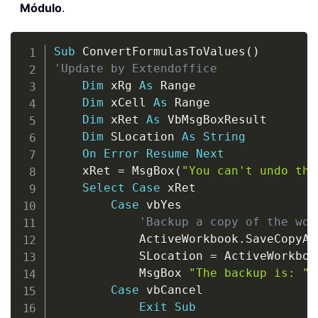
Módulo
.
Copy
Sub
 ConvertFormulasToValues
(
)
'Update by Extendoffice
Dim
 xRg 
As
 Range

Dim
 xCell 
As
 Range

Dim
 xRet 
As
 VbMsgBoxResult

Dim
 SLocation 
As
String
On
Error
Resume
Next
    xRet 
=
 MsgBox
(
"You can't undo thi
Select
Case
 xRet

Case
 vbYes

'Backup a copy of the wor
            ActiveWorkbook
.
SaveCopyAs
            SLocation 
=
 ActiveWorkboo
            MsgBox 
"The backup is: "
Case
 vbCancel

Exit
Sub