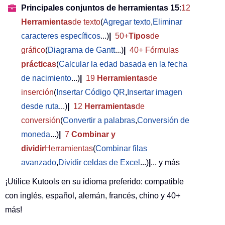
Principales conjuntos de herramientas 15
:
12
Herramientas
de texto
(
Agregar texto
,
Eliminar
caracteres específicos
...)
|
50+
Tipos
de
gráfico
(
Diagrama de Gantt
...)
|
40+ Fórmulas
prácticas
(
Calcular la edad basada en la fecha
de nacimiento
...)
|
19
Herramientas
de
inserción
(
Insertar Código QR
,
Insertar imagen
desde ruta
...)
|
12
Herramientas
de
conversión
(
Convertir a palabras
,
Conversión de
moneda
...)
|
7
Combinar y
dividir
Herramientas
(
Combinar filas
avanzado
,
Dividir celdas de Excel
...)
|
... y más
¡Utilice Kutools en su idioma preferido: compatible
con inglés, español, alemán, francés, chino y 40+
más!