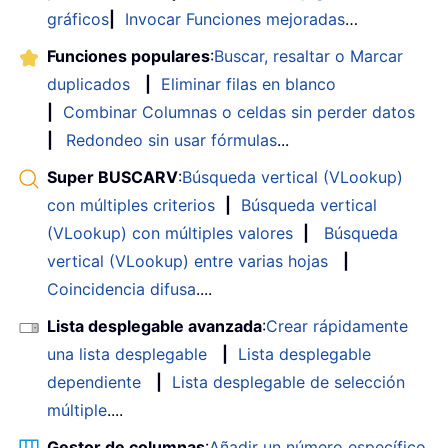
gráficos
|
Invocar Funciones mejoradas
…
Funciones populares
:
Buscar, resaltar o Marcar
duplicados
|
Eliminar filas en blanco
|
Combinar Columnas o celdas sin perder datos
|
Redondeo sin usar fórmulas
...
Super BUSCARV
:
Búsqueda vertical (VLookup)
con múltiples criterios
|
Búsqueda vertical
(VLookup) con múltiples valores
|
Búsqueda
vertical (VLookup) entre varias hojas
|
Coincidencia difusa
....
Lista desplegable avanzada
:
Crear rápidamente
una lista desplegable
|
Lista desplegable
dependiente
|
Lista desplegable de selección
múltiple
....
Gestor de columnas
:
Añadir un número específico