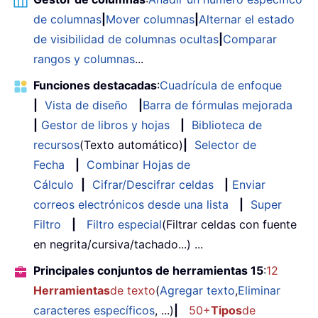
de columnas
|
Mover columnas
|
Alternar el estado
de visibilidad de columnas ocultas
|
Comparar
rangos y columnas
...
Funciones destacadas
:
Cuadrícula de enfoque
|
Vista de diseño
|
Barra de fórmulas mejorada
|
Gestor de libros y hojas
|
Biblioteca de
recursos
(Texto automático)
|
Selector de
Fecha
|
Combinar Hojas de
Cálculo
|
Cifrar/Descifrar celdas
|
Enviar
correos electrónicos desde una lista
|
Super
Filtro
|
Filtro especial
(Filtrar celdas con fuente
en negrita/cursiva/tachado...) ...
Principales conjuntos de herramientas 15
:
12
Herramientas
de texto
(
Agregar texto
,
Eliminar
caracteres específicos
, ...)
|
50+
Tipos
de