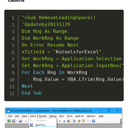
cadena
Copy
">Sub RemoveLeadingSpace()

'Updateby20131129

Dim Rng As Range

Dim WorkRng As Range

On Error Resume Next

xTitleId = "
KutoolsforExcel
"

Set WorkRng = Application.Selection

Set WorkRng = Application.InputBox("
R
For
Each
 Rng 
In
 WorkRng

    Rng
.
Value 
=
 VBA
.
LTrim
(
Rng
.
Value
)
Next
End
Sub