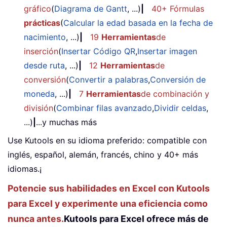
gráfico
(
Diagrama de Gantt
, ...)
|
40+ Fórmulas
prácticas
(
Calcular la edad basada en la fecha de
nacimiento
, ...)
|
19
Herramientas
de
inserción
(
Insertar Código QR
,
Insertar imagen
desde ruta
, ...)
|
12
Herramientas
de
conversión
(
Convertir a palabras
,
Conversión de
moneda
, ...)
|
7
Herramientas
de combinación y
división
(
Combinar filas avanzado
,
Dividir celdas
,
...)
|
...y muchas más
Use Kutools en su idioma preferido: compatible con
inglés, español, alemán, francés, chino y 40+ más
idiomas.¡
Potencie sus habilidades en Excel con Kutools
para Excel y experimente una eficiencia como
nunca antes.
Kutools para Excel ofrece más de