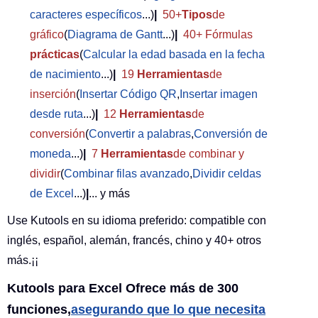
caracteres específicos
...)
|
50+
Tipos
de
gráfico
(
Diagrama de Gantt
...)
|
40+ Fórmulas
prácticas
(
Calcular la edad basada en la fecha
de nacimiento
...)
|
19
Herramientas
de
inserción
(
Insertar Código QR
,
Insertar imagen
desde ruta
...)
|
12
Herramientas
de
conversión
(
Convertir a palabras
,
Conversión de
moneda
...)
|
7
Herramientas
de combinar y
dividir
(
Combinar filas avanzado
,
Dividir celdas
de Excel
...)
|
... y más
Use Kutools en su idioma preferido: compatible con
inglés, español, alemán, francés, chino y 40+ otros
más.¡¡
Kutools para Excel Ofrece más de 300
funciones,
asegurando que lo que necesita