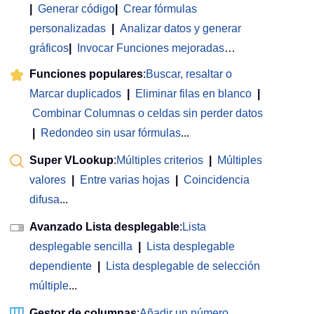
|
Generar código
|
Crear fórmulas
personalizadas
|
Analizar datos y generar
gráficos
|
Invocar Funciones mejoradas
…
Funciones populares
:
Buscar, resaltar o
Marcar duplicados
|
Eliminar filas en blanco
|
Combinar Columnas o celdas sin perder datos
|
Redondeo sin usar fórmulas
...
Super VLookup
:
Múltiples criterios
|
Múltiples
valores
|
Entre varias hojas
|
Coincidencia
difusa
...
Avanzado Lista desplegable
:
Lista
desplegable sencilla
|
Lista desplegable
dependiente
|
Lista desplegable de selección
múltiple
...
Gestor de columnas
:
Añadir un número