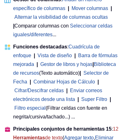
específico de columnas
|
Mover columnas
|
Alternar la visibilidad de columnas ocultas
|
Comparar columnas con
Seleccionar celdas
iguales/diferentes
...
Funciones destacadas
:
Cuadrícula de
enfoque
|
Vista de diseño
|
Barra de fórmulas
mejorada
|
Gestor de libros y hojas
|
Biblioteca
de recursos
(Texto automático)
|
Selector de
Fecha
|
Combinar Hojas de Cálculo
|
Cifrar/Descifrar celdas
|
Enviar correos
electrónicos desde una lista
|
Super Filtro
|
Filtro especial
(Filtrar celdas con fuente en
negrita/cursiva/tachado...) ...
Principales conjuntos de herramientas 15
:
12
Herramientas
de texto
(
Agregar texto
,
Eliminar