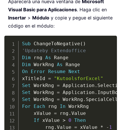
Aparecerá una nueva ventana de
Microsoft
Visual Basic para Aplicaciones
. Haga clic en
Insertar
>
Módulo
y copie y pegue el siguiente
código en el módulo:
Copy
Sub
 ChangeToNegative
(
)
'Updateby Extendoffice
Dim
 rng 
As
Dim
 WorkRng 
As
On
Error
Resume
Next
xTitleId 
=
"KutoolsforExcel"
Set
 WorkRng 
=
 Application
.
Set
 WorkRng 
=
 Application
.
InputBox
(
"R
Set
 WorkRng 
=
 WorkRng
.
SpecialCells
(
xl
For
Each
 rng 
In
 WorkRng

    xValue 
=
 rng
.
Value

If
 xValue 
>
0
Then
        rng
.
Value 
=
 xValue 
*
-
1