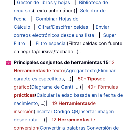
|
Gestor de libros y hojas
|
Biblioteca de
recursos
(Texto automático)
|
Selector de
Fecha
|
Combinar Hojas de
Cálculo
|
Cifrar/Descifrar celdas
|
Enviar
correos electrónicos desde una lista
|
Super
Filtro
|
Filtro especial
(Filtrar celdas con fuente
en negrita/cursiva/tachado...) ...
Principales conjuntos de herramientas 15
:
12
Herramientas
de texto
(
Agregar texto
,
Eliminar
caracteres específicos
, ...)
|
50+
Tipos
de
gráfico
(
Diagrama de Gantt
, ...)
|
40+ Fórmulas
prácticas
(
Calcular la edad basada en la fecha de
nacimiento
, ...)
|
19
Herramientas
de
inserción
(
Insertar Código QR
,
Insertar imagen
desde ruta
, ...)
|
12
Herramientas
de
conversión
(
Convertir a palabras
,
Conversión de