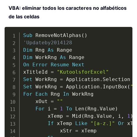
VBA: eliminar todos los caracteres no alfabéticos
de las celdas
Copy
Sub
 RemoveNotAlphas
(
)
'Updateby2014128
Dim
 Rng 
As
Dim
 WorkRng 
As
On
Error
Resume
Next
xTitleId 
=
"KutoolsforExcel"
Set
 WorkRng 
=
 Application
.
Set
 WorkRng 
=
 Application
.
InputBox
(
"R
For
Each
 Rng 
In
 WorkRng

    xOut 
=
""
For
 i 
=
1
To
 Len
(
Rng
.
Value
)
        xTemp 
=
 Mid
(
Rng
.
Value
,
 i
,
1
)
If
 xTemp 
Like
"[a-z.]"
Or
 xTe
            xStr 
=
 xTemp
