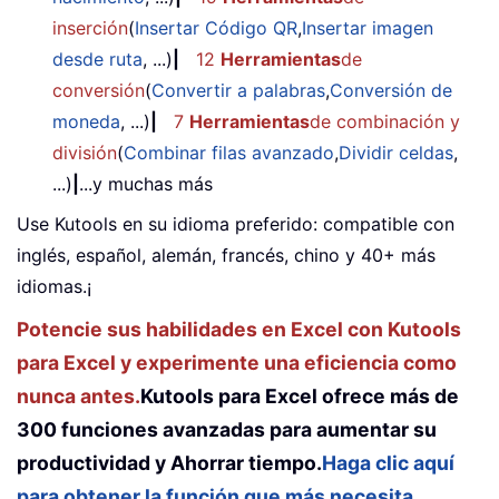
inserción
(
Insertar Código QR
,
Insertar imagen
desde ruta
, ...)
|
12
Herramientas
de
conversión
(
Convertir a palabras
,
Conversión de
moneda
, ...)
|
7
Herramientas
de combinación y
división
(
Combinar filas avanzado
,
Dividir celdas
,
...)
|
...y muchas más
Use Kutools en su idioma preferido: compatible con
inglés, español, alemán, francés, chino y 40+ más
idiomas.¡
Potencie sus habilidades en Excel con Kutools
para Excel y experimente una eficiencia como
nunca antes.
Kutools para Excel ofrece más de
300 funciones avanzadas para aumentar su
productividad y Ahorrar tiempo.
Haga clic aquí
para obtener la función que más necesita...