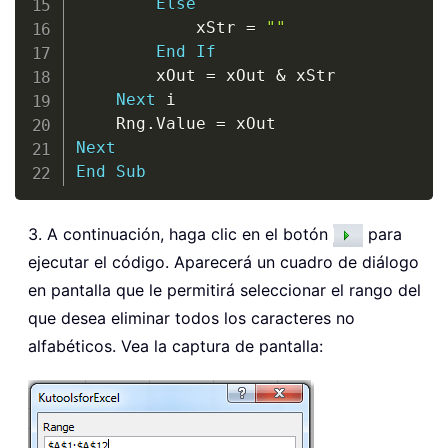
Else
            xStr 
=
""
End
If
        xOut 
=
 xOut 
&
 xStr

Next
 i

    Rng
.
Value 
=
Next
End
Sub
3. A continuación, haga clic en el botón
para
ejecutar el código. Aparecerá un cuadro de diálogo
en pantalla que le permitirá seleccionar el rango del
que desea eliminar todos los caracteres no
alfabéticos. Vea la captura de pantalla: