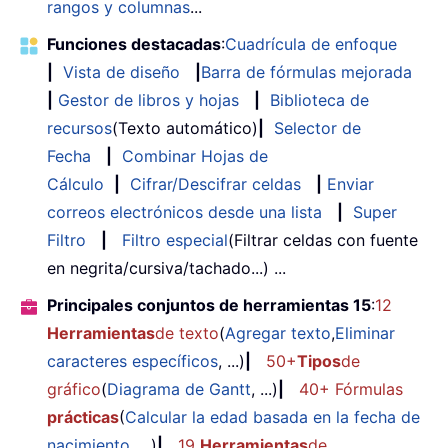
rangos y columnas
...
Funciones destacadas
:
Cuadrícula de enfoque
|
Vista de diseño
|
Barra de fórmulas mejorada
|
Gestor de libros y hojas
|
Biblioteca de
recursos
(Texto automático)
|
Selector de
Fecha
|
Combinar Hojas de
Cálculo
|
Cifrar/Descifrar celdas
|
Enviar
correos electrónicos desde una lista
|
Super
Filtro
|
Filtro especial
(Filtrar celdas con fuente
en negrita/cursiva/tachado...) ...
Principales conjuntos de herramientas 15
:
12
Herramientas
de texto
(
Agregar texto
,
Eliminar
caracteres específicos
, ...)
|
50+
Tipos
de
gráfico
(
Diagrama de Gantt
, ...)
|
40+ Fórmulas
prácticas
(
Calcular la edad basada en la fecha de
nacimiento
, ...)
|
19
Herramientas
de