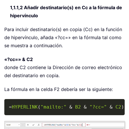
1,1.1,2 Añadir destinatario(s) en Cc a la fórmula de
hipervínculo
Para incluir destinatario(s) en copia (Cc) en la función
de hipervínculo, añada «?cc=» en la fórmula tal como
se muestra a continuación.
«?cc=» & C2
donde C2 contiene la Dirección de correo electrónico
del destinatario en copia.
La fórmula en la celda F2 debería ser la siguiente:
Copy
=
HYPERLINK
(
"mailto:"
&
B2
&
"?cc="
&
C2
)