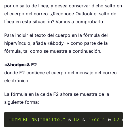
por un salto de línea, y desea conservar dicho salto en
el cuerpo del correo. ¿Reconoce Outlook el salto de
línea en esta situación? Vamos a comprobarlo.
Para incluir el texto del cuerpo en la fórmula del
hipervínculo, añada «&body=» como parte de la
fórmula, tal como se muestra a continuación.
«&body=»& E2
donde E2 contiene el cuerpo del mensaje del correo
electrónico.
La fórmula en la celda F2 ahora se muestra de la
siguiente forma:
Copy
=
HYPERLINK
(
"mailto:"
&
B2
&
"?cc="
&
C2
&