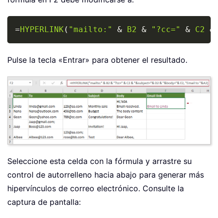
Copy
=
HYPERLINK
(
"mailto:"
&
B2
&
"?cc="
&
C2
&
Pulse la tecla «Entrar» para obtener el resultado.
Seleccione esta celda con la fórmula y arrastre su
control de autorrelleno hacia abajo para generar más
hipervínculos de correo electrónico. Consulte la
captura de pantalla: