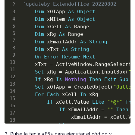
'updateby Extendoffice 20220802
Dim
 xOTApp 
As
Object
Dim
 xMItem 
As
Object
Dim
 xCell 
As
 Range

Dim
 xRg 
As
 Range

Dim
 xEmailAddr 
As
String
Dim
 xTxt 
As
String
On
Error
Resume
Next
    xTxt 
=
 ActiveWindow
.
RangeSelectio
Set
 xRg 
=
 Application
.
InputBox
(
"P
If
 xRg 
Is
Nothing
Then
Exit
Sub
Set
 xOTApp 
=
 CreateObject
(
"Outloo
For
Each
 xCell 
In
 xRg

If
 xCell
.
Value 
Like
"*@*"
The
If
 xEmailAddr 
=
""
Then
                xEmailAddr 
=
 xCell
.
Va
Else
                xEmailAddr 
=
 xEmailAd
3. Pulse la tecla «F5» para ejecutar el código y