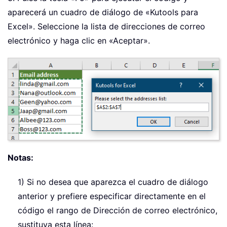
End
If
aparecerá un cuadro de diálogo de «Kutools para
End
If
Excel». Seleccione la lista de direcciones de correo
Next
electrónico y haga clic en «Aceptar».
Set
 xMItem 
=
 xOTApp
.
CreateItem
(
0
)
With
 xMItem

.
To
=
 xEmailAddr

.
Subject 
=
"Test"
.
Body 
=
"Dear "
_
&
 vbNewLine 
&
 vbNewLi
"This is a test email
"sending in Excel"
.
Display

Notas:
End
With
End
Sub
1) Si no desea que aparezca el cuadro de diálogo
anterior y prefiere especificar directamente en el
código el rango de Dirección de correo electrónico,
sustituya esta línea: