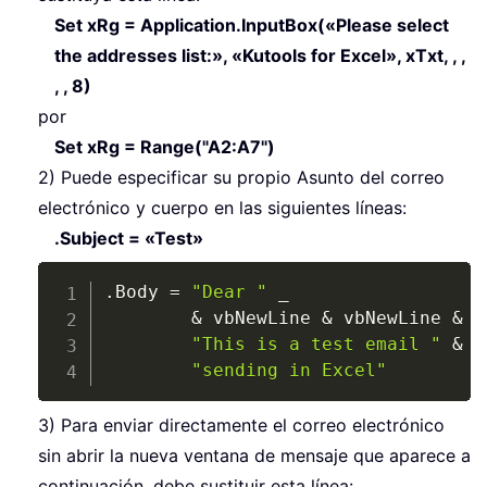
Set xRg = Application.InputBox(«Please select
the addresses list:», «Kutools for Excel», xTxt, , ,
, , 8)
por
Set xRg = Range("A2:A7")
2) Puede especificar su propio Asunto del correo
electrónico y cuerpo en las siguientes líneas:
.Subject = «Test»
Copy
.
Body 
=
"Dear "
_
&
 vbNewLine 
&
 vbNewLine 
&
_
"This is a test email "
&
_
"sending in Excel"
3) Para enviar directamente el correo electrónico
sin abrir la nueva ventana de mensaje que aparece a
continuación, debe sustituir esta línea: