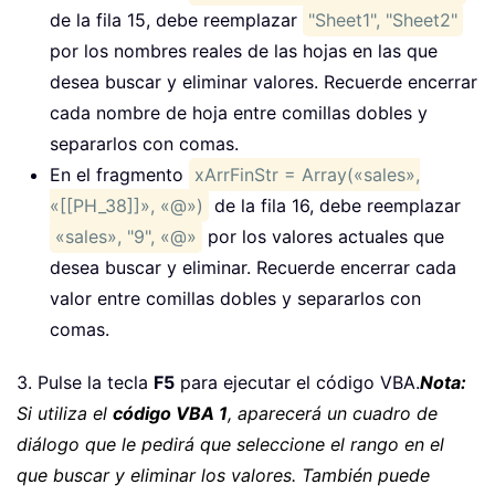
Set
 xWSh 
=
 xWb
.
Worksheets
(
xArr
(
xI
de la fila 15, debe reemplazar
"Sheet1", "Sheet2"
Set
 xFindRg 
=
Nothing
por los nombres reales de las hojas en las que
    xWSh
.
Activate

desea buscar y eliminar valores. Recuerde encerrar
Set
 xFindRgs 
=
Nothing
cada nombre de hoja entre comillas dobles y
separarlos con comas.
Set
 xURg 
=
 xWSh
.
UsedRange

Set
 xFindRgs 
=
Nothing
En el fragmento
xArrFinStr = Array(«sales»,
For
Each
 xFindRg 
In
 xURg

«[[PH_38]]», «@»)
de la fila 16, debe reemplazar
For
 xJ 
=
 LBound
(
xArrFinStr
)
T
«sales», "9", «@»
por los valores actuales que
If
 xFindRg
.
Text 
=
 xArrFin
desea buscar y eliminar. Recuerde encerrar cada
                xBol 
=
True
valor entre comillas dobles y separarlos con
If
 xFindRgs 
Is
Nothin
comas.
Set
 xFindRgs 
=
 xF
Else
3. Pulse la tecla
F5
para ejecutar el código VBA.
Nota:
Set
 xFindRgs 
=
 Ap
Si utiliza el
código VBA 1
, aparecerá un cuadro de
End
If
diálogo que le pedirá que seleccione el rango en el
End
If
que buscar y eliminar los valores. También puede
Next