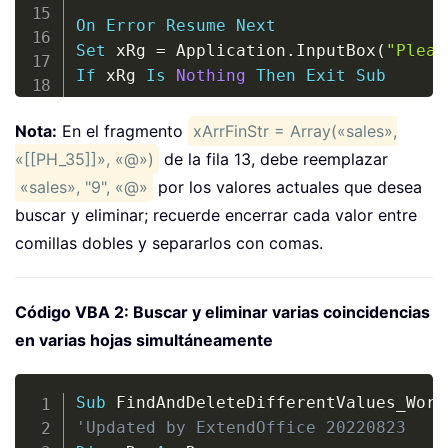
On
Error
Resume
Next
Set
 xRg 
=
 Application
.
InputBox
(
"Pleas
If
 xRg 
Is
Nothing
Then
Exit
Sub
xBol 
=
False
Nota:
En el fragmento
xArrFinStr = Array(«sales»,
For
Each
 xARg 
In
 xRg
.
Areas

«[[PH_35]]», «@»)
de la fila 13, debe reemplazar
Set
 xFindRg 
=
Nothing
«sales», "9", «@»
por los valores actuales que desea
Set
 xFindRgs 
=
Nothing
buscar y eliminar; recuerde encerrar cada valor entre
Set
 xURg 
=
 Application
.
Intersect
(
comillas dobles y separarlos con comas.
For
Each
 xFindRg 
In
 xURg

For
 xJ 
=
 LBound
(
xArrFinStr
)
T
If
 xFindRg
.
Text 
=
 xArrFin
Código VBA 2: Buscar y eliminar varias coincidencias
                xBol 
=
True
en varias hojas simultáneamente
If
 xFindRgs 
Is
Nothin
Set
 xFindRgs 
=
 xF
Copy
Else
Sub
 FindAndDeleteDifferentValues_Work
Set
 xFindRgs 
=
 Ap
'Updated by ExtendOffice 20220823