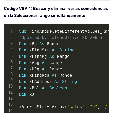
Código VBA 1: Buscar y eliminar varias coincidencias
en la Seleccionar rango simultáneamente
Copy
Sub
 FindAndDeleteDifferentValues_Rang
'Updated by ExtendOffice 20220823
Dim
 xRg 
As
Dim
 xFindStr 
As
String
Dim
 xFindRg 
As
Dim
 xARg 
As
Dim
 xURg 
As
Dim
 xFindRgs 
As
Dim
 xFAddress 
As
String
Dim
 xBol 
As
Boolean
Dim
 xJ

xArrFinStr 
=
 Array
(
"sales"
,
"9"
,
"@"
)