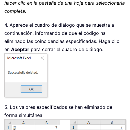
Next
hacer clic en la pestaña de una hoja para seleccionarla
If
Not
 xFindRgs 
Is
Nothing
Then
completa.
        xFindRgs
.
ClearContents

End
If
4. Aparece el cuadro de diálogo que se muestra a
Next
continuación, informando de que el código ha
eliminado las coincidencias especificadas. Haga clic
If
 xBol 
Then
en
Aceptar
para cerrar el cuadro de diálogo.
    MsgBox 
"Successfully deleted."
Else
     MsgBox 
"No results found."
End
If
End
Sub
5. Los valores especificados se han eliminado de
forma simultánea.