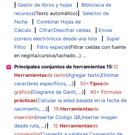
|
Gestor de libros y hojas
|
Biblioteca de
recursos
(Texto automático)
|
Selector de
Fecha
|
Combinar Hojas de
Cálculo
|
Cifrar/Descifrar celdas
|
Enviar
correos electrónicos desde una lista
|
Super
Filtro
|
Filtro especial
(Filtrar celdas con fuente
en negrita/cursiva/tachado...) ...
Principales conjuntos de herramientas 15
:
12
Herramientas
de texto
(
Agregar texto
,
Eliminar
caracteres específicos
, ...)
|
50+
Tipos
de
gráfico
(
Diagrama de Gantt
, ...)
|
40+ Fórmulas
prácticas
(
Calcular la edad basada en la fecha de
nacimiento
, ...)
|
19
Herramientas
de
inserción
(
Insertar Código QR
,
Insertar imagen
desde ruta
, ...)
|
12
Herramientas
de
conversión
(
Convertir a palabras
,
Conversión de