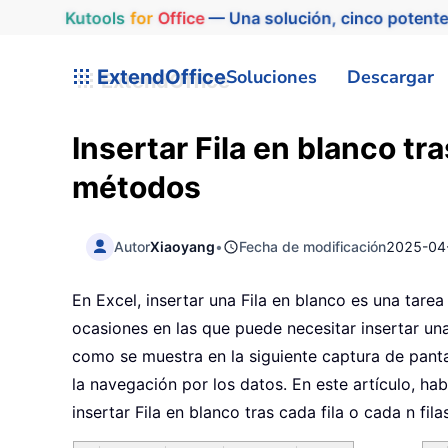
Kutools
for
Office
— Una solución, cinco potente
ExtendOffice
Soluciones
Descargar
Insertar Fila en blanco tra
métodos
Autor
Xiaoyang
•
Fecha de modificación
2025-04
En Excel, insertar una Fila en blanco es una tarea
ocasiones en las que puede necesitar insertar una 
como se muestra en la siguiente captura de pantall
la navegación por los datos. En este artículo, h
insertar Fila en blanco tras cada fila o cada n fila