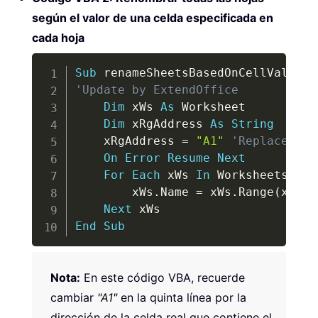
según el valor de una celda especificada en
cada hoja
Copy
Sub
 renameSheetsBasedOnCellValue
(
)
'Update by ExtendOffice
Dim
 xWs 
As
 Worksheet

Dim
 xRgAddress 
As
String
    xRgAddress 
=
"A1"
'Replace "A1
On
Error
Resume
Next
For
Each
 xWs 
In
 Worksheets

        xWs
.
Name 
=
 xWs
.
Range
(
xRgAd
Next
End
Sub
Nota:
En este código VBA, recuerde
cambiar
"A1"
en la quinta línea por la
dirección de la celda real que contiene el