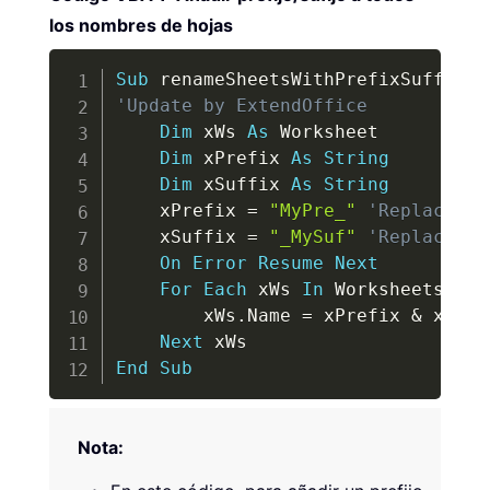
los nombres de hojas
Copy
Sub
 renameSheetsWithPrefixSuffix
(
)
'Update by ExtendOffice
Dim
 xWs 
As
 Worksheet

Dim
 xPrefix 
As
String
Dim
 xSuffix 
As
String
    xPrefix 
=
"MyPre_"
'Replace "M
    xSuffix 
=
"_MySuf"
'Replace "_
On
Error
Resume
Next
For
Each
 xWs 
In
 Worksheets

        xWs
.
Name 
=
 xPrefix 
&
 xWs
.
N
Next
End
Sub
Nota: