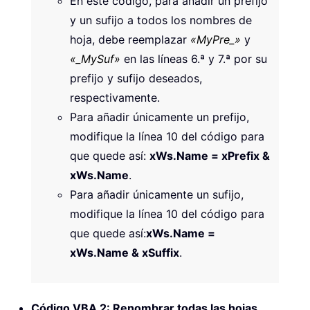
En este código, para añadir un prefijo
y un sufijo a todos los nombres de
hoja, debe reemplazar
«MyPre_»
y
«_MySuf»
en las líneas 6.ª y 7.ª por su
prefijo y sufijo deseados,
respectivamente.
Para añadir únicamente un prefijo,
modifique la línea 10 del código para
que quede así:
xWs.Name = xPrefix &
xWs.Name
.
Para añadir únicamente un sufijo,
modifique la línea 10 del código para
que quede así:
xWs.Name =
xWs.Name & xSuffix
.
Código VBA 2: Renombrar todas las hojas