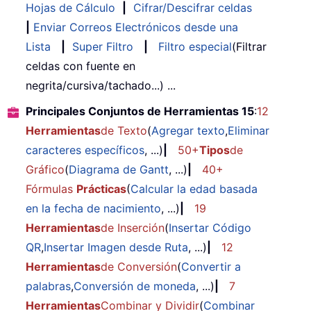
Hojas de Cálculo
|
Cifrar/Descifrar celdas
|
Enviar Correos Electrónicos desde una
Lista
|
Super Filtro
|
Filtro especial
(Filtrar
celdas con fuente en
negrita/cursiva/tachado...) ...
Principales Conjuntos de Herramientas 15
:
12
Herramientas
de Texto
(
Agregar texto
,
Eliminar
caracteres específicos
, ...)
|
50+
Tipos
de
Gráfico
(
Diagrama de Gantt
, ...)
|
40+
Fórmulas
Prácticas
(
Calcular la edad basada
en la fecha de nacimiento
, ...)
|
19
Herramientas
de Inserción
(
Insertar Código
QR
,
Insertar Imagen desde Ruta
, ...)
|
12
Herramientas
de Conversión
(
Convertir a
palabras
,
Conversión de moneda
, ...)
|
7
Herramientas
Combinar y Dividir
(
Combinar