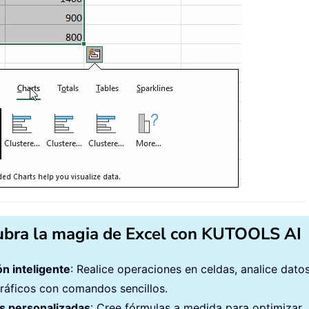
bra la magia de Excel con KUTOOLS AI
ón inteligente
: Realice operaciones en celdas, analice dato
gráficos con comandos sencillos.
s personalizadas
: Cree fórmulas a medida para optimizar