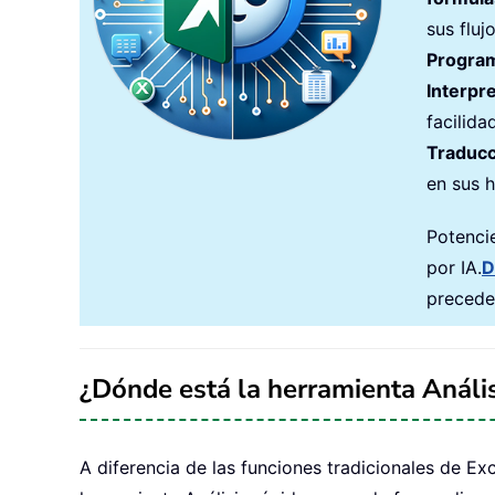
sus fluj
Progra
Interpr
facilida
Traducc
en sus h
Potenci
por IA.
D
precede
¿Dónde está la herramienta Anális
A diferencia de las funciones tradicionales de Ex