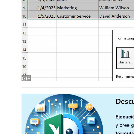
Descu
Ejecuci
y cree 
fórmula