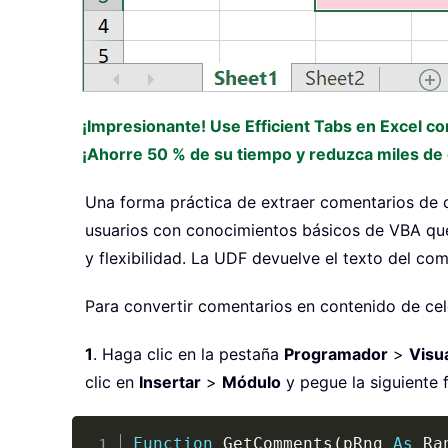
¡Impresionante! Use Efficient Tabs en Excel c
¡Ahorre 50 % de su tiempo y reduzca miles de c
Una forma práctica de extraer comentarios de c
usuarios con conocimientos básicos de VBA que 
y flexibilidad. La UDF devuelve el texto del com
Para convertir comentarios en contenido de cel
1
. Haga clic en la pestaña
Programador
>
Visu
clic en
Insertar
>
Módulo
y pegue la siguiente 
Function
 GetComments
(
pRng 
As
 Ra