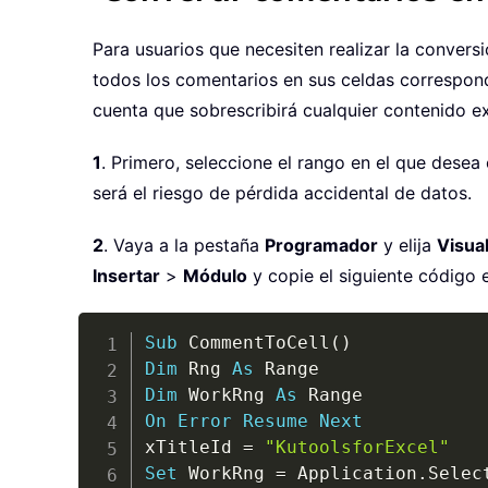
Para usuarios que necesiten realizar la conve
todos los comentarios en sus celdas correspon
cuenta que sobrescribirá cualquier contenido ex
1
. Primero, seleccione el rango en el que dese
será el riesgo de pérdida accidental de datos.
2
. Vaya a la pestaña
Programador
y elija
Visual
Insertar
>
Módulo
y copie el siguiente código 
Sub
 CommentToCell
(
)
Dim
 Rng 
As
Dim
 WorkRng 
As
On
Error
Resume
Next
xTitleId 
=
"KutoolsforExcel"
Set
 WorkRng 
=
 Application
.