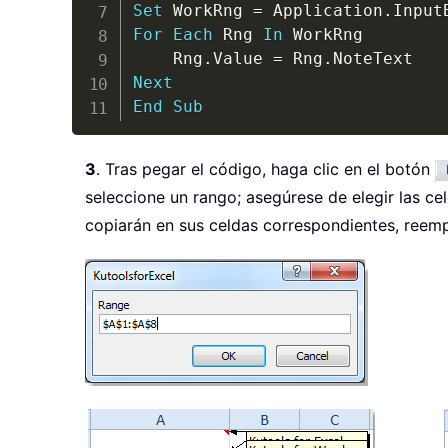
Set
 WorkRng 
=
 Application
.
Input
For
Each
 Rng 
In
 WorkRng

    Rng
.
Value 
=
 Rng
.
Next
End
Sub
3
. Tras pegar el código, haga clic en el botón
seleccione un rango; asegúrese de elegir las ce
copiarán en sus celdas correspondientes, reemp