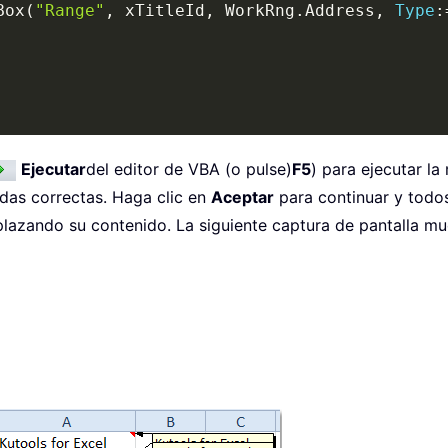
Box
(
"Range"
,
 xTitleId
,
 WorkRng
.
Address
,
Type
:
Ejecutar
del editor de VBA (o pulse)
F5
) para ejecutar l
ldas correctas. Haga clic en
Aceptar
para continuar y todos
lazando su contenido. La siguiente captura de pantalla mue