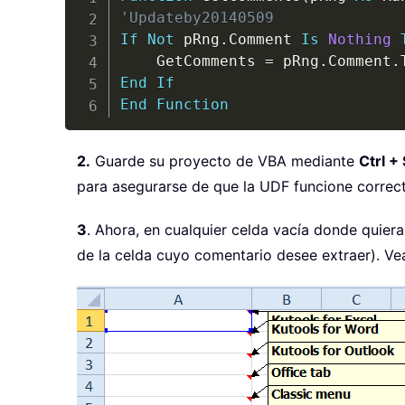
'Updateby20140509
If
Not
 pRng
.
Comment 
Is
Nothing
    GetComments 
=
 pRng
.
Comment
.
End
If
End
Function
2.
Guarde su proyecto de VBA mediante
Ctrl + 
para asegurarse de que la UDF funcione correc
3
. Ahora, en cualquier celda vacía donde quier
de la celda cuyo comentario desee extraer). Vea