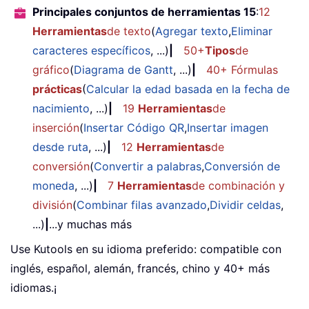
Principales conjuntos de herramientas 15
:
12
Herramientas
de texto
(
Agregar texto
,
Eliminar
caracteres específicos
, ...)
|
50+
Tipos
de
gráfico
(
Diagrama de Gantt
, ...)
|
40+ Fórmulas
prácticas
(
Calcular la edad basada en la fecha de
nacimiento
, ...)
|
19
Herramientas
de
inserción
(
Insertar Código QR
,
Insertar imagen
desde ruta
, ...)
|
12
Herramientas
de
conversión
(
Convertir a palabras
,
Conversión de
moneda
, ...)
|
7
Herramientas
de combinación y
división
(
Combinar filas avanzado
,
Dividir celdas
,
...)
|
...y muchas más
Use Kutools en su idioma preferido: compatible con
inglés, español, alemán, francés, chino y 40+ más
idiomas.¡