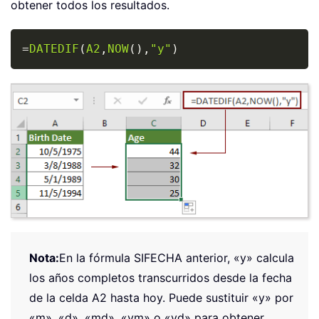
obtener todos los resultados.
Copy
=
DATEDIF
(
A2
,
NOW
(
)
,
"y"
)
Nota:
En la fórmula SIFECHA anterior, «y» calcula
los años completos transcurridos desde la fecha
de la celda A2 hasta hoy. Puede sustituir «y» por
«m», «d», «md», «ym» o «yd» para obtener