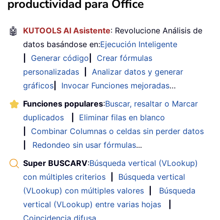
productividad para Office
🤖
KUTOOLS AI Asistente
: Revolucione Análisis de
datos basándose en:
Ejecución Inteligente
|
Generar código
|
Crear fórmulas
personalizadas
|
Analizar datos y generar
gráficos
|
Invocar Funciones mejoradas
…
Funciones populares
:
Buscar, resaltar o Marcar
duplicados
|
Eliminar filas en blanco
|
Combinar Columnas o celdas sin perder datos
|
Redondeo sin usar fórmulas
...
Super BUSCARV
:
Búsqueda vertical (VLookup)
con múltiples criterios
|
Búsqueda vertical
(VLookup) con múltiples valores
|
Búsqueda
vertical (VLookup) entre varias hojas
|
Coincidencia difusa
....