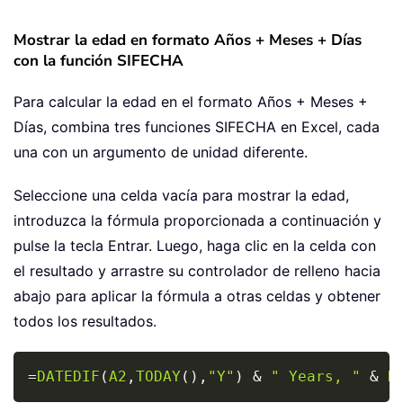
Mostrar la edad en formato Años + Meses + Días
con la función SIFECHA
Para calcular la edad en el formato Años + Meses +
Días, combina tres funciones SIFECHA en Excel, cada
una con un argumento de unidad diferente.
Seleccione una celda vacía para mostrar la edad,
introduzca la fórmula proporcionada a continuación y
pulse la tecla
Entrar
. Luego, haga clic en la celda con
el resultado y arrastre su controlador de relleno hacia
abajo para aplicar la fórmula a otras celdas y obtener
todos los resultados.
Copy
=
DATEDIF
(
A2
,
TODAY
(
)
,
"Y"
)
&
" Years, "
&
D