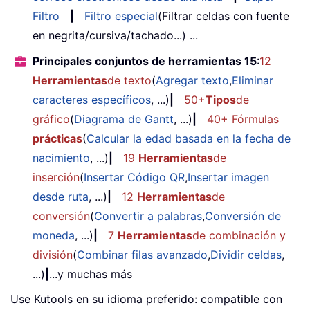
Filtro
|
Filtro especial
(Filtrar celdas con fuente
en negrita/cursiva/tachado...) ...
Principales conjuntos de herramientas 15
:
12
Herramientas
de texto
(
Agregar texto
,
Eliminar
caracteres específicos
, ...)
|
50+
Tipos
de
gráfico
(
Diagrama de Gantt
, ...)
|
40+ Fórmulas
prácticas
(
Calcular la edad basada en la fecha de
nacimiento
, ...)
|
19
Herramientas
de
inserción
(
Insertar Código QR
,
Insertar imagen
desde ruta
, ...)
|
12
Herramientas
de
conversión
(
Convertir a palabras
,
Conversión de
moneda
, ...)
|
7
Herramientas
de combinación y
división
(
Combinar filas avanzado
,
Dividir celdas
,
...)
|
...y muchas más
Use Kutools en su idioma preferido: compatible con