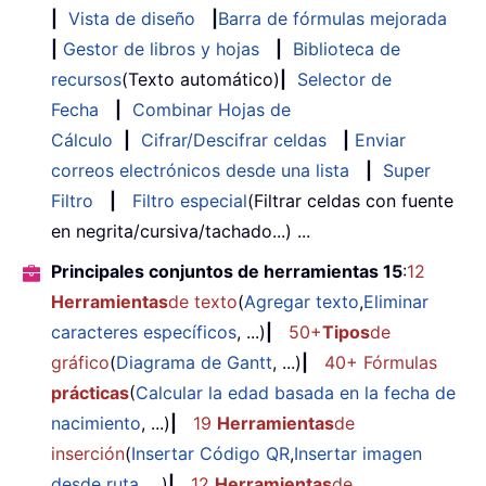
|
Vista de diseño
|
Barra de fórmulas mejorada
|
Gestor de libros y hojas
|
Biblioteca de
recursos
(Texto automático)
|
Selector de
Fecha
|
Combinar Hojas de
Cálculo
|
Cifrar/Descifrar celdas
|
Enviar
correos electrónicos desde una lista
|
Super
Filtro
|
Filtro especial
(Filtrar celdas con fuente
en negrita/cursiva/tachado...) ...
Principales conjuntos de herramientas 15
:
12
Herramientas
de texto
(
Agregar texto
,
Eliminar
caracteres específicos
, ...)
|
50+
Tipos
de
gráfico
(
Diagrama de Gantt
, ...)
|
40+ Fórmulas
prácticas
(
Calcular la edad basada en la fecha de
nacimiento
, ...)
|
19
Herramientas
de
inserción
(
Insertar Código QR
,
Insertar imagen
desde ruta
, ...)
|
12
Herramientas
de