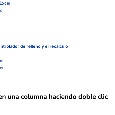
Excel
no
trolador de relleno y el recálculo
as
as
en una columna haciendo doble clic