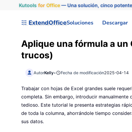
Kutools
for
Office
— Una solución, cinco potente
ExtendOffice
Soluciones
Descargar
Aplique una fórmula a un
trucos)
Autor
Kelly
•
Fecha de modificación
2025-04-14
Trabajar con hojas de Excel grandes suele requer
completa. Sin embargo, introducir manualmente d
tedioso. Este tutorial le presenta estrategias ráp
de toda la columna, ahorrándole tiempo consider
sus datos.