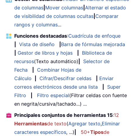
de columnas
|
Mover columnas
|
Alternar el estado
de visibilidad de columnas ocultas
|
Comparar
rangos y columnas
...
Funciones destacadas
:
Cuadrícula de enfoque
|
Vista de diseño
|
Barra de fórmulas mejorada
|
Gestor de libros y hojas
|
Biblioteca de
recursos
(Texto automático)
|
Selector de
Fecha
|
Combinar Hojas de
Cálculo
|
Cifrar/Descifrar celdas
|
Enviar
correos electrónicos desde una lista
|
Super
Filtro
|
Filtro especial
(Filtrar celdas con fuente
en negrita/cursiva/tachado...) ...
Principales conjuntos de herramientas 15
:
12
Herramientas
de texto
(
Agregar texto
,
Eliminar
caracteres específicos
, ...)
|
50+
Tipos
de