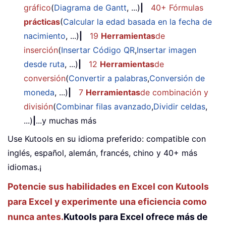
gráfico
(
Diagrama de Gantt
, ...)
|
40+ Fórmulas
prácticas
(
Calcular la edad basada en la fecha de
nacimiento
, ...)
|
19
Herramientas
de
inserción
(
Insertar Código QR
,
Insertar imagen
desde ruta
, ...)
|
12
Herramientas
de
conversión
(
Convertir a palabras
,
Conversión de
moneda
, ...)
|
7
Herramientas
de combinación y
división
(
Combinar filas avanzado
,
Dividir celdas
,
...)
|
...y muchas más
Use Kutools en su idioma preferido: compatible con
inglés, español, alemán, francés, chino y 40+ más
idiomas.¡
Potencie sus habilidades en Excel con Kutools
para Excel y experimente una eficiencia como
nunca antes.
Kutools para Excel ofrece más de