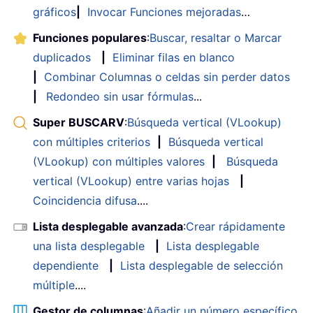
gráficos
|
Invocar Funciones mejoradas
…
Funciones populares
:
Buscar, resaltar o Marcar
duplicados
|
Eliminar filas en blanco
|
Combinar Columnas o celdas sin perder datos
|
Redondeo sin usar fórmulas
...
Super BUSCARV
:
Búsqueda vertical (VLookup)
con múltiples criterios
|
Búsqueda vertical
(VLookup) con múltiples valores
|
Búsqueda
vertical (VLookup) entre varias hojas
|
Coincidencia difusa
....
Lista desplegable avanzada
:
Crear rápidamente
una lista desplegable
|
Lista desplegable
dependiente
|
Lista desplegable de selección
múltiple
....
Gestor de columnas
:
Añadir un número específico