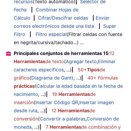
recursos
(Texto automático)
|
Selector de
Fecha
|
Combinar Hojas de
Cálculo
|
Cifrar/Descifrar celdas
|
Enviar
correos electrónicos desde una lista
|
Super
Filtro
|
Filtro especial
(Filtrar celdas con fuente
en negrita/cursiva/tachado...) ...
Principales conjuntos de herramientas 15
:
12
Herramientas
de texto
(
Agregar texto
,
Eliminar
caracteres específicos
, ...)
|
50+
Tipos
de
gráfico
(
Diagrama de Gantt
, ...)
|
40+ Fórmulas
prácticas
(
Calcular la edad basada en la fecha de
nacimiento
, ...)
|
19
Herramientas
de
inserción
(
Insertar Código QR
,
Insertar imagen
desde ruta
, ...)
|
12
Herramientas
de
conversión
(
Convertir a palabras
,
Conversión de
moneda
, ...)
|
7
Herramientas
de combinación y