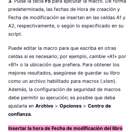
3
. Pulse la tecla
F5
para ejecutar la macro. De forma
predeterminada, las fechas de Hora de creación y
Fecha de modificación se insertan en las celdas A1 y
A2, respectivamente, o según lo especificado en su
script.
Puede editar la macro para que escriba en otras
celdas si es necesario; por ejemplo, cambie «A1» por
«B1» o la ubicación que prefiera. Para obtener los
mejores resultados, asegúrese de guardar su libro
como un archivo habilitado para macros (.xlsm).
Además, la configuración de seguridad de macros
debe permitir su ejecución; es posible que deba
ajustarla en
Archivo
>
Opciones
>
Centro de
confianza
.
Insertar la hora de Fecha de modificación del libro