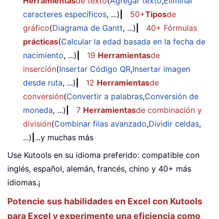
Herramientas
de texto
(
Agregar texto
,
Eliminar
caracteres específicos
, ...)
|
50+
Tipos
de
gráfico
(
Diagrama de Gantt
, ...)
|
40+ Fórmulas
prácticas
(
Calcular la edad basada en la fecha de
nacimiento
, ...)
|
19
Herramientas
de
inserción
(
Insertar Código QR
,
Insertar imagen
desde ruta
, ...)
|
12
Herramientas
de
conversión
(
Convertir a palabras
,
Conversión de
moneda
, ...)
|
7
Herramientas
de combinación y
división
(
Combinar filas avanzado
,
Dividir celdas
,
...)
|
...y muchas más
Use Kutools en su idioma preferido: compatible con
inglés, español, alemán, francés, chino y 40+ más
idiomas.¡
Potencie sus habilidades en Excel con Kutools
para Excel y experimente una eficiencia como