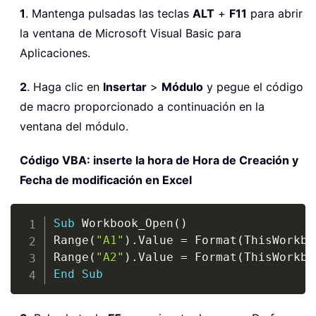
1
. Mantenga pulsadas las teclas
ALT
+
F11
para abrir
la ventana de Microsoft Visual Basic para
Aplicaciones.
2
. Haga clic en
Insertar
>
Módulo
y pegue el código
de macro proporcionado a continuación en la
ventana del módulo.
Código VBA: inserte la hora de Hora de Creación y
Fecha de modificación en Excel
Copy
Sub
 Workbook_Open
(
)
Range
(
"A1"
)
.
Value 
=
 Format
(
ThisWorkbo
Range
(
"A2"
)
.
Value 
=
 Format
(
ThisWorkbo
End
Sub