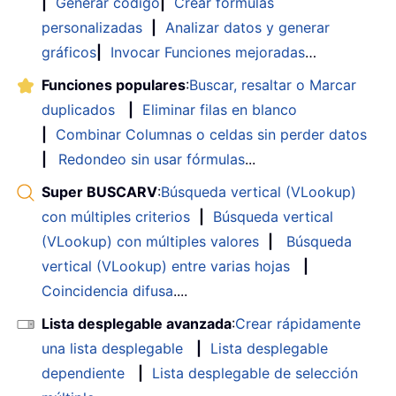
|
Generar código
|
Crear fórmulas
personalizadas
|
Analizar datos y generar
gráficos
|
Invocar Funciones mejoradas
…
Funciones populares
:
Buscar, resaltar o Marcar
duplicados
|
Eliminar filas en blanco
|
Combinar Columnas o celdas sin perder datos
|
Redondeo sin usar fórmulas
...
Super BUSCARV
:
Búsqueda vertical (VLookup)
con múltiples criterios
|
Búsqueda vertical
(VLookup) con múltiples valores
|
Búsqueda
vertical (VLookup) entre varias hojas
|
Coincidencia difusa
....
Lista desplegable avanzada
:
Crear rápidamente
una lista desplegable
|
Lista desplegable
dependiente
|
Lista desplegable de selección