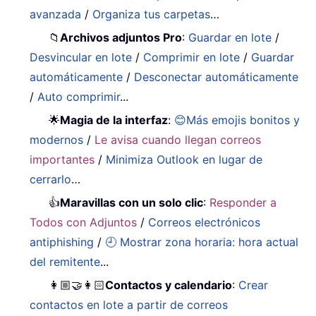
avanzada
/
Organiza tus carpetas
…
📁
Archivos adjuntos Pro
:
Guardar en lote
/
Desvincular en lote
/
Comprimir en lote
/
Guardar
automáticamente
/
Desconectar automáticamente
/
Auto comprimir
...
🌟
Magia de la interfaz
:
😊Más emojis bonitos y
modernos
/
Le avisa cuando llegan correos
importantes
/
Minimiza Outlook en lugar de
cerrarlo
…
👍
Maravillas con un solo clic
:
Responder a
Todos con Adjuntos
/
Correos electrónicos
antiphishing
/
🕘 Mostrar zona horaria: hora actual
del remitente
...
👩🏼‍🤝‍👩🏻
Contactos y calendario
:
Crear
contactos en lote a partir de correos