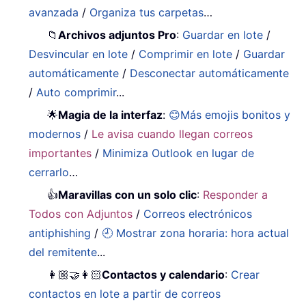
avanzada
/
Organiza tus carpetas
…
📁
Archivos adjuntos Pro
:
Guardar en lote
/
Desvincular en lote
/
Comprimir en lote
/
Guardar
automáticamente
/
Desconectar automáticamente
/
Auto comprimir
...
🌟
Magia de la interfaz
:
😊Más emojis bonitos y
modernos
/
Le avisa cuando llegan correos
importantes
/
Minimiza Outlook en lugar de
cerrarlo
…
👍
Maravillas con un solo clic
:
Responder a
Todos con Adjuntos
/
Correos electrónicos
antiphishing
/
🕘 Mostrar zona horaria: hora actual
del remitente
...
👩🏼‍🤝‍👩🏻
Contactos y calendario
:
Crear
contactos en lote a partir de correos