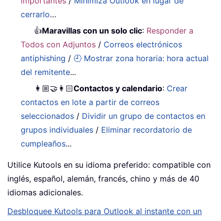
importantes
/
Minimiza Outlook en lugar de
cerrarlo
…
👍
Maravillas con un solo clic
:
Responder a
Todos con Adjuntos
/
Correos electrónicos
antiphishing
/
🕘 Mostrar zona horaria: hora actual
del remitente
...
👩🏼‍🤝‍👩🏻
Contactos y calendario
:
Crear
contactos en lote a partir de correos
seleccionados
/
Dividir un grupo de contactos en
grupos individuales
/
Eliminar recordatorio de
cumpleaños
...
Utilice Kutools en su idioma preferido: compatible con
inglés, español, alemán, francés, chino y más de 40
idiomas adicionales.
Desbloquee Kutools para Outlook al instante con un