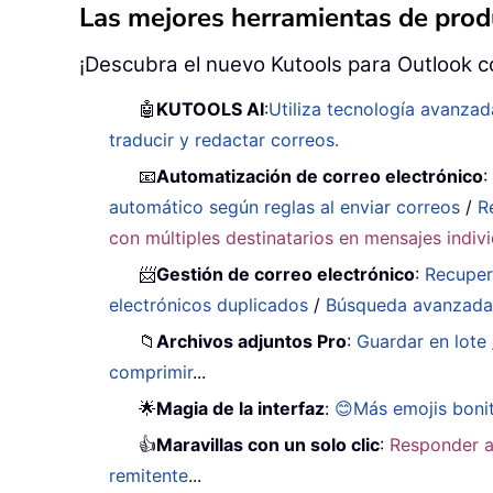
Las mejores herramientas de produ
¡Descubra el nuevo Kutools para Outlook c
🤖
KUTOOLS AI
:
Utiliza tecnología avanzad
traducir y redactar correos.
📧
Automatización de correo electrónico
automático según reglas al enviar correos
/
R
con múltiples destinatarios en mensajes indiv
📨
Gestión de correo electrónico
:
Recuper
electrónicos duplicados
/
Búsqueda avanzad
📁
Archivos adjuntos Pro
:
Guardar en lote
comprimir
...
🌟
Magia de la interfaz
:
😊Más emojis boni
👍
Maravillas con un solo clic
:
Responder a
remitente
...