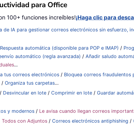
ctividad para Office
on 100+ funciones increíbles!
¡Haga clic para desca
a de IA para gestionar correos electrónicos sin esfuerzo, in
:
Respuesta automática (disponible para POP e IMAP)
/
Prog
eenvío automático (regla avanzada)
/
Añadir saludo autom
iduales
...
a tus correos electrónicos
/
Bloquea correos fraudulentos p
a
/
Organiza tus carpetas
…
/
Desvincular en lote
/
Comprimir en lote
/
Guardar automá
tos y modernos
/
Le avisa cuando llegan correos importan
 Todos con Adjuntos
/
Correos electrónicos antiphishing
/