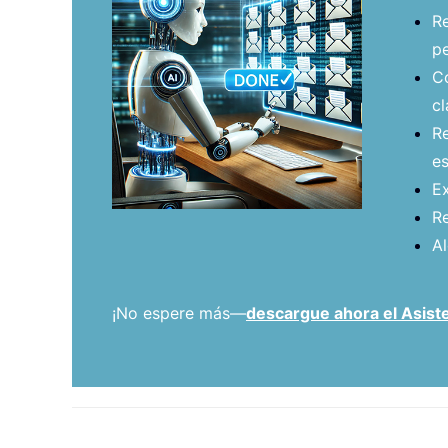
Re
pe
Co
cl
Re
es
Ex
Re
Al
¡No espere más—
descargue ahora el Asiste