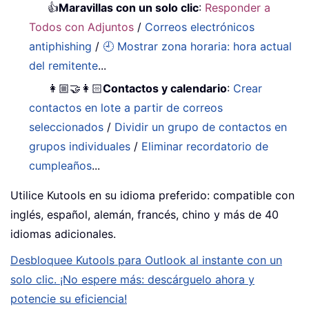
👍
Maravillas con un solo clic
:
Responder a
Todos con Adjuntos
/
Correos electrónicos
antiphishing
/
🕘 Mostrar zona horaria: hora actual
del remitente
...
👩🏼‍🤝‍👩🏻
Contactos y calendario
:
Crear
contactos en lote a partir de correos
seleccionados
/
Dividir un grupo de contactos en
grupos individuales
/
Eliminar recordatorio de
cumpleaños
...
Utilice Kutools en su idioma preferido: compatible con
inglés, español, alemán, francés, chino y más de 40
idiomas adicionales.
Desbloquee Kutools para Outlook al instante con un
solo clic. ¡No espere más: descárguelo ahora y
potencie su eficiencia!